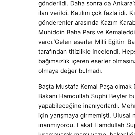
gönderildi. Daha sonra da Ankara’
ilan verildi. Katılım çok fazla idi. 
gönderenler arasında Kazım Karabe
Muhiddin Baha Pars ve Kemaleddin
vardı.’Gelen eserler Milli Eğitim B
tarafından titizlikle incelendi. He
bağımsızlık içeren eserler olmasına
olmaya değer bulmadı.
Başta Mustafa Kemal Paşa olmak ü
Bakanı Hamdullah Suphi Beyler bu
yapabileceğine inanıyorlardı. Meh
için yarışmaya girmemişti. Ulusal 
inanmıyordu. Fakat Hamdullah Suph
kıramayarak marşı yazıp, bakanlığ