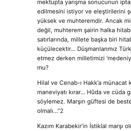
mektupta yarışma sonucunun iptal 
edilmesini istiyor ve eleştirilerini 
yüksek ve muhteremdir. Ancak mill
değil, muhterem şairin halka hitab
satırlarında, millete başka biri hi
küçülecektir… Düşmanla­rımız Türk
etmez derken milleti­mizi ‘medeniy
mu?
Hilal ve Cenab-ı Hakk’a münacat kıs
maneviyatı kırar… Hûda ve cüda gibi
söylemez. Marşın güftesi de beste
olmalı…”2
Kazım Karabekir’in İstiklal marşı olm