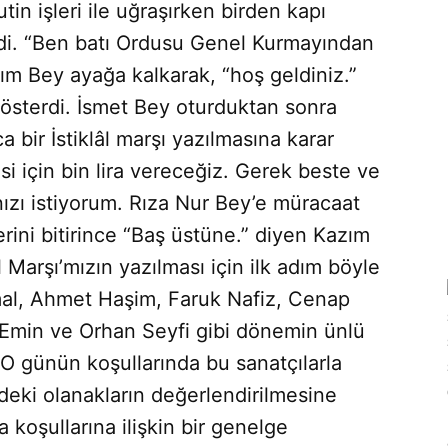
n işleri ile uğraşır­ken birden kapı
rdi. “Ben batı Ordu­su Genel Kurmayından
zım Bey ayağa kalkarak, “hoş geldiniz.”
ös­terdi. İsmet Bey oturduktan sonra
bir İstiklâl marşı yazılmasına karar
­si için bin lira vereceğiz. Gerek beste ve
nızı istiyorum. Rıza Nur Bey’e müracaat
erini bitirince “Baş üstüne.” diyen Kazım
l Marşı’mızın yazılması için ilk adım böyle
mal, Ahmet Haşim, Faruk Nafiz, Cenap
Emin ve Orhan Seyfi gibi dönemin ünlü
. O günün koşullarında bu sanatçılarla
eki olanakların değer­lendirilmesine
a koşullarına ilişkin bir genelge