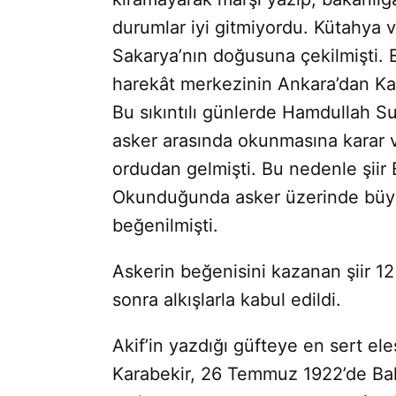
durumlar iyi gitmiyordu. Kütahya
Sakarya’nın doğusuna çekilmişti. 
harekât merkezinin Ankara’dan Kay-
Bu sıkıntılı günlerde Hamdul­lah S
asker arasında okunma­sına karar v
ordudan gelmişti. Bu nedenle şiir
Okunduğun­da asker üzerinde büyü
beğenilmiş­ti.
Askerin beğenisini kazanan şiir 1
sonra alkışlarla kabul edildi.
Akif’in yazdığı güfteye en sert el
Karabekir, 26 Temmuz 1922’de Bak