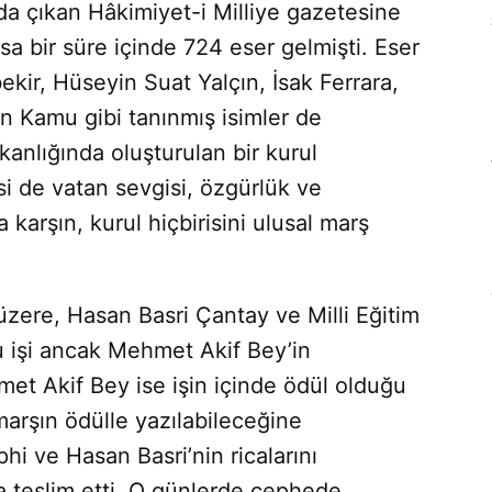
da çıkan Hâkimiyet-i Milliye gazetesine
Kısa bir süre için­de 724 eser gelmişti. Eser
kir, Hüseyin Suat Yalçın, İsak Ferrara,
 Kamu gibi tanınmış isimler de
akanlığında oluşturulan bir kurul
psi de vatan sevgisi, özgürlük ve
 karşın, kurul hiçbirisini ulusal marş
zere, Hasan Basri Çantay ve Milli Eğitim
 işi ancak Mehmet Akif Bey’in
met Akif Bey ise işin içinde ödül olduğu
marşın ödülle yazılabileceğine
i ve Hasan Basri’nin ricalarını
a teslim etti. O günlerde cephede