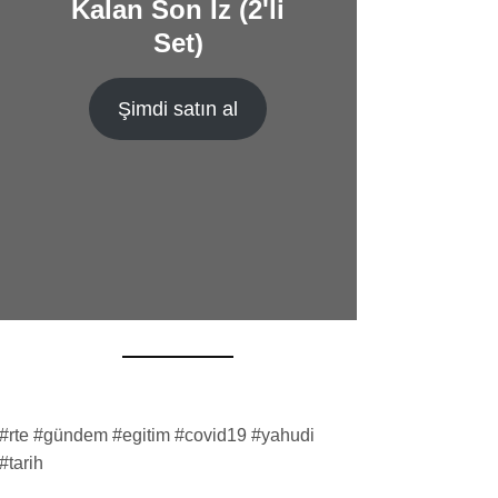
Kalan Son İz (2'li
Set)
Şimdi satın al
#rte #gündem #egitim #covid19 #yahudi
#tarih