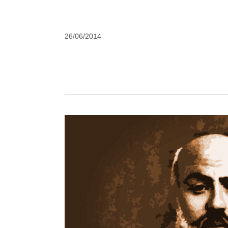
by
26/06/2014
DerinDunya