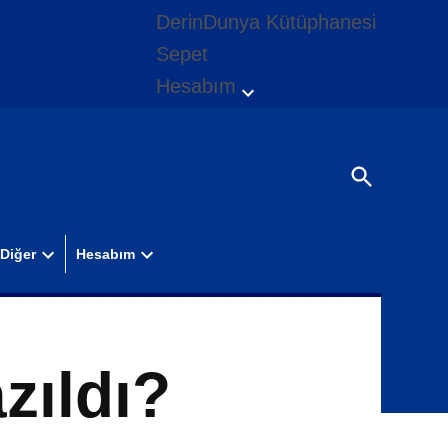
DerinDunya Kütüphanesi
Sepet
Hesabım
Open
dropdown
menu
Open
Search
Diğer
Hesabım
n
Open
Open
down
dropdown
dropdown
u
menu
menu
azıldı?