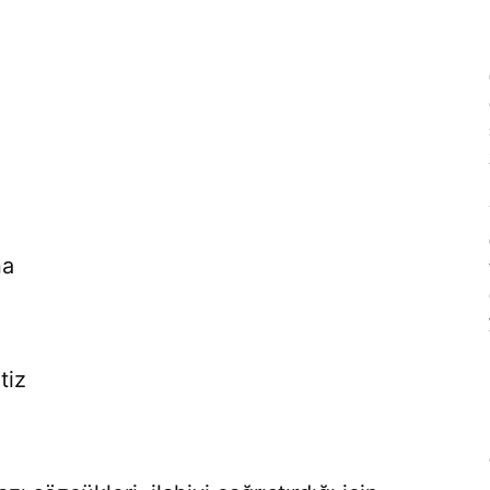
na
tiz