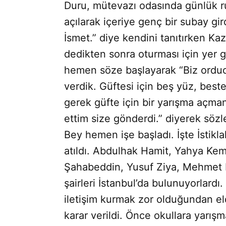
Duru, mütevazı odasında günlük ruti
açılarak içeriye genç bir subay gi
İsmet.” diye kendini tanıtırken Ka
dedikten sonra oturması için yer g
hemen söze başlayarak “Biz orduca 
verdik. Güftesi için beş yüz, beste
gerek güfte için bir yarışma açma
ettim size gönderdi.” diyerek sözl
Bey hemen işe başladı. İşte İstikla
atıldı. Abdulhak Hamit, Yahya Ke
Şahabeddin, Yusuf Ziya, Mehmet 
şairleri İstanbul’da bulunuyorlardı
iletişim kurmak zor olduğundan eld
karar verildi. Önce okullara yarışm