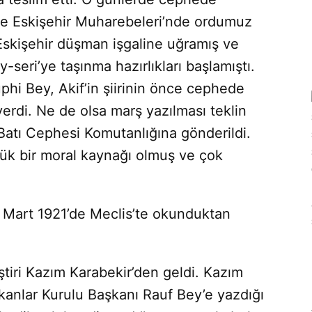
 ve Eskişehir Muharebeleri’nde ordumuz
Eskişe­hir düşman işgaline uğramış ve
seri’ye taşınma hazırlıkları başlamıştı.
uphi Bey, Akif’in şiirinin önce cephede
erdi. Ne de olsa marş yazılması teklin
 Batı Cephesi Komutanlığına gönderildi.
k bir moral kaynağı olmuş ve çok
2 Mart 1921’de Meclis’te okun­duktan
eştiri Kazım Karabekir’den geldi. Kazım
anlar Kurulu Başkanı Rauf Bey’e yazdığı