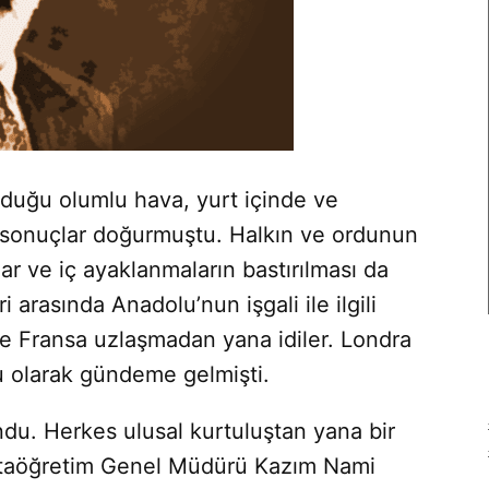
olduğu olumlu hava, yurt içinde ve
i sonuçlar doğurmuştu. Halkın ve ordunun
ar ve iç ayaklanmaların bastırılması da
i arasında Anado­lu’nun işgali ile ilgili
a ve Fransa uz­laşmadan yana idiler. Londra
 ola­rak gündeme gelmişti.
du. Herkes ulusal kurtuluştan yana bir
Ortaöğretim Genel Müdürü Kazım Nami