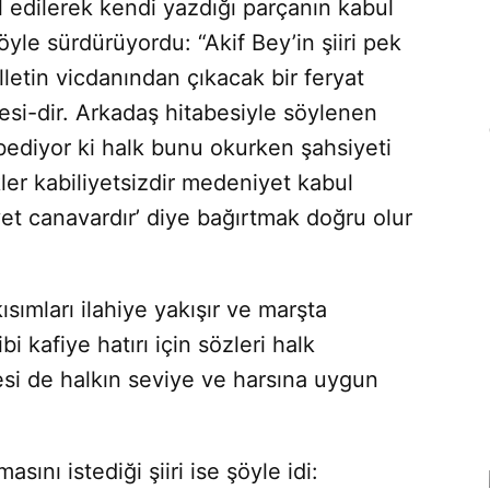
edilerek kendi yaz­dığı parçanın kabul
şöyle sürdürü­yordu: “Akif Bey’in şiiri pek
etin vicdanından çıkacak bir feryat
esi-dir. Arkadaş hitabesiyle söylenen
tabediyor ki halk bunu okurken şahsiyeti
ler kabiliyetsizdir medeniyet kabul
et canavardır’ diye bağırtmak doğru olur
ımları ilahiye yakışır ve marş­ta
 kafiye hatırı için sözleri halk
si de halkın seviye ve harsına uygun
asını istediği şiiri ise şöyle idi: