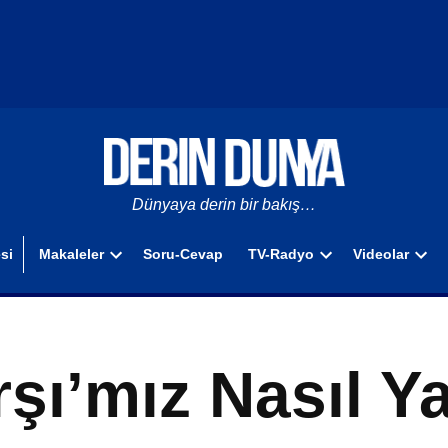
DerinDunya
Dünyaya derin bir bakış…
si
Makaleler
Soru-Cevap
TV-Radyo
Videolar
Open
Open
Ope
dropdown
dropdown
drop
menu
menu
men
rşı’mız Nasıl Y