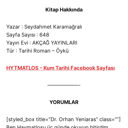
Kitap Hakkında
Yazar : Seydahmet Karamağralı
Sayfa Sayısı : 648
Yayın Evi : AKÇAĞ YAYINLARI
Tür : Tarihi Roman – Öykü
HYTMATLOS – Kum Tarihi Facebook Sayfası
——————-
YORUMLAR
[styled_box title=”Dr. Orhan Yeniaras” class=””]
Ben Haymatlosu üç günde okuyup bitirdim.