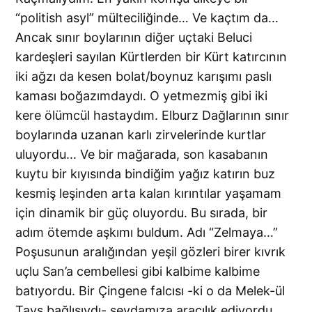
“politish asyl” mülteciliğinde… Ve kaçtım da…
Ancak sınır boylarının diğer uçtaki Beluci
kardeşleri sayılan Kürtlerden bir Kürt katırcının
iki ağzı da kesen bolat/boynuz karışımı paslı
kaması boğazımdaydı. O yetmezmiş gibi iki
kere ölümcül hastaydım. Elburz Dağlarının sınır
boylarında uzanan karlı zirvelerinde kurtlar
uluyordu… Ve bir mağarada, son kasabanın
kuytu bir kıyısında bindiğim yağız katırın buz
kesmiş leşinden arta kalan kırıntılar yaşamam
için dinamik bir güç oluyordu. Bu sırada, bir
adım ötemde aşkımı buldum. Adı “Zelmaya…”
Poşusunun aralığından yeşil gözleri birer kıvrık
uçlu San’a cembellesi gibi kalbime kalbime
batıyordu. Bir Çingene falcısı -ki o da Melek-ül
Tavs bağlısıydı- sevdamıza aracılık ediyordu.