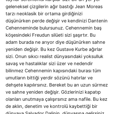
geleneksel çizgilerin ağır bastığı Jean Moreas
tarzı neoklasik bir ortama girdiğinizi
düşünürken perde değişir ve kendinizi Dantenin
Cehenneminde bulursunuz. Cehennemin baş
köşesindeki Freudun silüeti sizi şaşırtır. Bu
adam burada ne arıyor diye düşünürken sahne
yeniden değişir. Bu kez Gustave Kurbe ağırlar
sizi. Onun sıkıcı realist dünyasındaki yoksulluk
savaş ve hastalıklar sizi üzer ve nedendir
bilinmez Cehennemin kapısındaki burası tüm
umutların bittiği yerdir sözünü hatırlar ve
dehşete kapılırsınız. Bereket bu an uzun sürmez
ve sahne yeniden değişir. Gözlerinizi kapatıp
olanları unutmaya çalışırsınız ama nafile. Bu kez
de aklın, denetim ve kontrolü kaybettiği bir
dünyaya Salvador Dalinin, dünyasına gelirsiniz.