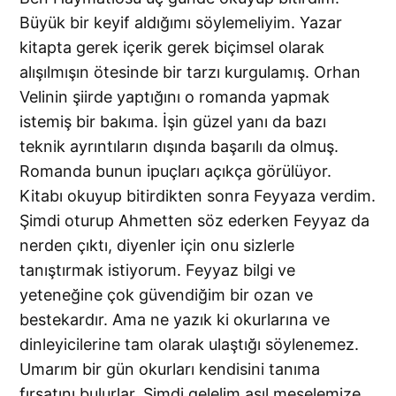
Büyük bir keyif aldığımı söylemeliyim. Yazar
kitapta gerek içerik gerek biçimsel olarak
alışılmışın ötesinde bir tarzı kurgulamış. Orhan
Velinin şiirde yaptığını o romanda yapmak
istemiş bir bakıma. İşin güzel yanı da bazı
teknik ayrıntıların dışında başarılı da olmuş.
Romanda bunun ipuçları açıkça görülüyor.
Kitabı okuyup bitirdikten sonra Feyyaza verdim.
Şimdi oturup Ahmetten söz ederken Feyyaz da
nerden çıktı, diyenler için onu sizlerle
tanıştırmak istiyorum. Feyyaz bilgi ve
yeteneğine çok güvendiğim bir ozan ve
bestekardır. Ama ne yazık ki okurlarına ve
dinleyicilerine tam olarak ulaştığı söylenemez.
Umarım bir gün okurları kendisini tanıma
fırsatını bulurlar. Şimdi gelelim asıl meselemize.