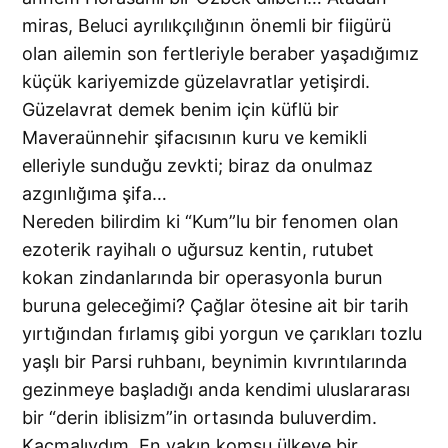
miras, Beluci ayrılıkçılığının önemli bir fiigürü
olan ailemin son fertleriyle beraber yaşadığımız
küçük kariyemizde güzelavratlar yetişirdi.
Güzelavrat demek benim için küflü bir
Maveraünnehir şifacısının kuru ve kemikli
elleriyle sunduğu zevkti; biraz da onulmaz
azgınlığıma şifa…
Nereden bilirdim ki “Kum”lu bir fenomen olan
ezoterik rayihalı o uğursuz kentin, rutubet
kokan zindanlarında bir operasyonla burun
buruna geleceğimi? Çağlar ötesine ait bir tarih
yırtığından fırlamış gibi yorgun ve çarıkları tozlu
yaşlı bir Parsi ruhbanı, beynimin kıvrıntılarında
gezinmeye başladığı anda kendimi uluslararası
bir “derin iblisizm”in ortasında buluverdim.
Kaçmalıydım. En yakın komşu ülkeye bir