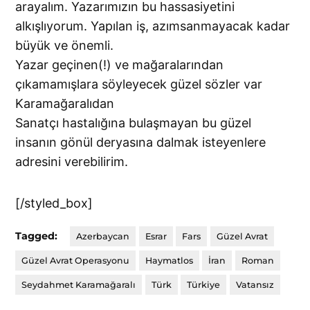
arayalım. Yazarımızın bu hassasiyetini
alkışlıyorum. Yapılan iş, azımsanmayacak kadar
büyük ve önemli.
Yazar geçinen(!) ve mağaralarından
çıkamamışlara söyleyecek güzel sözler var
Karamağaralıdan
Sanatçı hastalığına bulaşmayan bu güzel
insanın gönül deryasına dalmak isteyenlere
adresini verebilirim.
[/styled_box]
Tagged:
Azerbaycan
Esrar
Fars
Güzel Avrat
Güzel Avrat Operasyonu
Haymatlos
İran
Roman
Seydahmet Karamağaralı
Türk
Türkiye
Vatansız