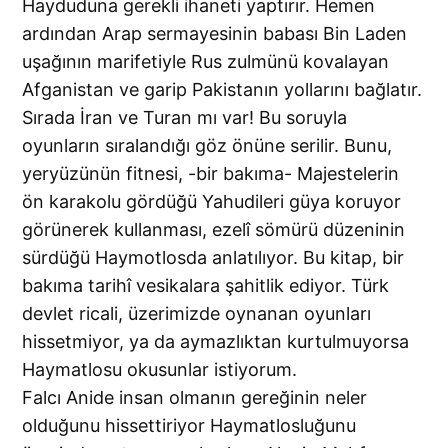
Hayduduna gerekli ihaneti yaptırır. Hemen
ardından Arap sermayesinin babası Bin Laden
uşağının marifetiyle Rus zulmünü kovalayan
Afganistan ve garip Pakistanın yollarını bağlatır.
Sırada İran ve Turan mı var! Bu soruyla
oyunların sıralandığı göz önüne serilir. Bunu,
yeryüzünün fitnesi, -bir bakıma- Majestelerin
ön karakolu gördüğü Yahudileri güya koruyor
görünerek kullanması, ezelî sömürü düzeninin
sürdüğü Haymotlosda anlatılıyor. Bu kitap, bir
bakıma tarihî vesikalara şahitlik ediyor. Türk
devlet ricali, üzerimizde oynanan oyunları
hissetmiyor, ya da aymazlıktan kurtulmuyorsa
Haymatlosu okusunlar istiyorum.
Falcı Anide insan olmanın gereğinin neler
olduğunu hissettiriyor Haymatlosluğunu