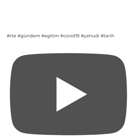
#rte #gündem #egitim #covid19 #yahudi #tarih