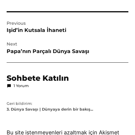
Yazı
Previous
gezinmesi
Işid’in Kutsala İhaneti
Next
Papa’nın Parçalı Dünya Savaşı
Sohbete Katılın
1 Yorum
Geri bildirim:
3. Dünya Savaşı | Dünyaya derin bir bakış...
Leave
Bu site istenmeyenleri azaltmak için Akismet