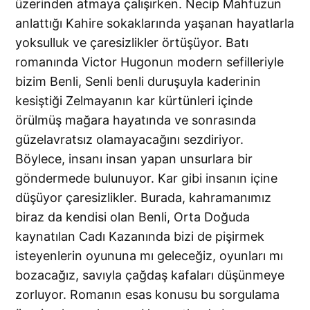
üzerinden atmaya çalışırken. Necip Mahfuzun
anlattığı Kahire sokaklarında yaşanan hayatlarla
yoksulluk ve çaresizlikler örtüşüyor. Batı
romanında Victor Hugonun modern sefilleriyle
bizim Benli, Senli benli duruşuyla kaderinin
kesiştiği Zelmayanın kar kürtünleri içinde
örülmüş mağara hayatında ve sonrasında
güzelavratsız olamayacağını sezdiriyor.
Böylece, insanı insan yapan unsurlara bir
göndermede bulunuyor. Kar gibi insanın içine
düşüyor çaresizlikler. Burada, kahramanımız
biraz da kendisi olan Benli, Orta Doğuda
kaynatılan Cadı Kazanında bizi de pişirmek
isteyenlerin oyununa mı geleceğiz, oyunları mı
bozacağız, savıyla çağdaş kafaları düşünmeye
zorluyor. Romanın esas konusu bu sorgulama