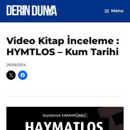
Skip
Menu
to
DerinDunya
content
Posted
Video Kitap İnceleme :
Dünya
in
(Video)
,
Edebiyat-
HYMTLOS – Kum Tarihi
Sanat
(Video)
,
Kitaplık
,
Türkiye
by
29/09/2014
(Video)
Ahmet
Yozgat