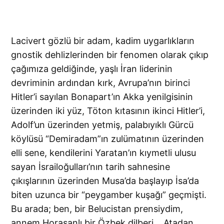
Lacivert gözlü bir adam, kadim uygarlıkların
gnostik dehlizlerinden bir fenomen olarak çıkıp
çağımıza geldiğinde, yaşlı İran liderinin
devriminin ardından kırk, Avrupa’nın birinci
Hitler’i sayılan Bonapart’ın Akka yenilgisinin
üzerinden iki yüz, Töton kıtasının ikinci Hitler’i,
Adolf’un üzerinden yetmiş, palabıyıklı Gürcü
köylüsü “Demiradam”ın zulümatının üzerinden
elli sene, kendilerini Yaratan’ın kıymetli ulusu
sayan İsrailoğulları’nın tarih sahnesine
çıkışlarının üzerinden Musa’da başlayıp İsa’da
biten uzunca bir “peygamber kuşağı” geçmişti.
Bu arada; ben, bir Belucistan prensiydim,
annem Horasanlı bir Özbek dilberi… Atadan