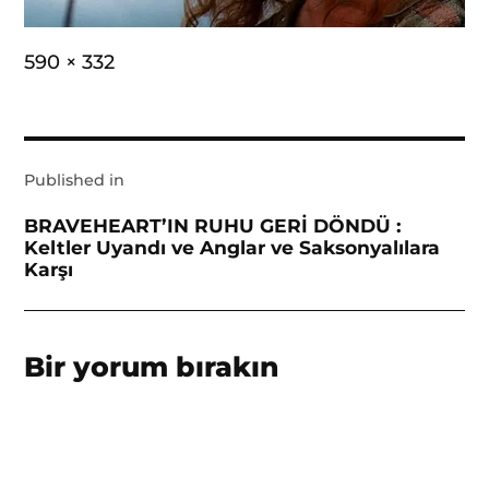
Full
590 × 332
size
Yazı
Published in
gezinmesi
BRAVEHEART’IN RUHU GERİ DÖNDÜ :
Keltler Uyandı ve Anglar ve Saksonyalılara
Karşı
Bir yorum bırakın