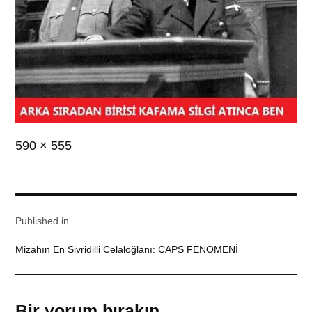
Full
590 × 555
size
Yazı
Published in
gezinmesi
Mizahın En Sivridilli Celaloğlanı: CAPS FENOMENİ
Bir yorum bırakın