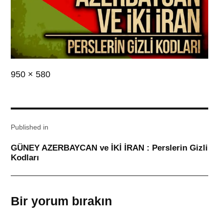
Full
950 × 580
size
Yazı
Published in
gezinmesi
GÜNEY AZERBAYCAN ve İKİ İRAN : Perslerin Gizli
Kodları
Bir yorum bırakın