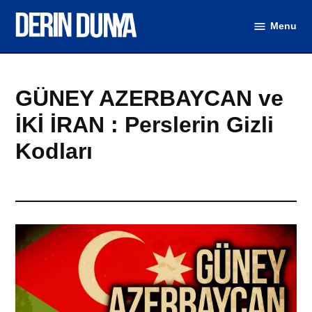
Skip
Menu
to
DerinDunya
content
GÜNEY AZERBAYCAN ve
İKİ İRAN : Perslerin Gizli
Kodları