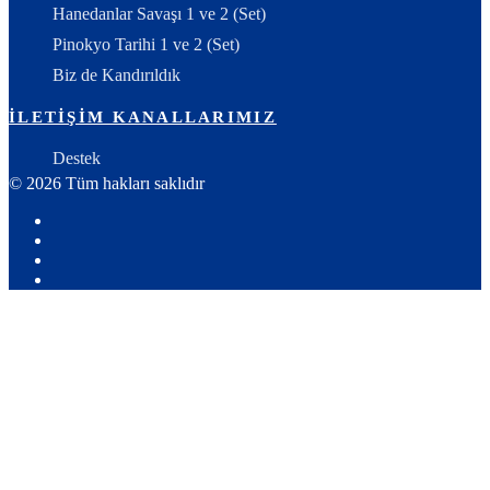
Hanedanlar Savaşı 1 ve 2 (Set)
Pinokyo Tarihi 1 ve 2 (Set)
Biz de Kandırıldık
İLETIŞIM KANALLARIMIZ
Destek
© 2026 Tüm hakları saklıdır
Youtube
X:
Ahmet
Facebook
Yozgat
Instagram