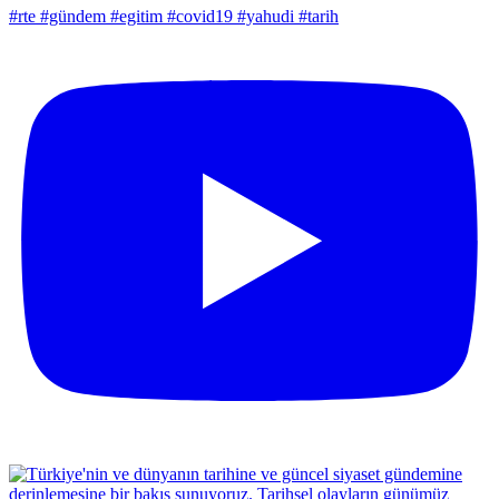
#rte #gündem #egitim #covid19 #yahudi #tarih