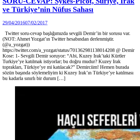
SORU-CEVAP: Sykes-Picot, Suriye, Irak
in
Cevap
ve Türkiye’nin Nüfus Sahası
by
29/04/2016
07/02/2017
Ahmet
Twitter soru-cevap başlığımızda sevgili Demir’in bir sorusu var.
Yozgat
(NOT: Ahmet Yozgat’ın Twitter hesabından derlenmiştir.
(@a_yozgat))
https://twitter.com/a_yozgat/status/701362981138014208 @ Demir
Kose: 1- Sevgili Demir soruyor: “Abi, Kuzey Irak’taki Kürtler
Turkiye’ye katılmak istiyorlar; bu doğru mudur? Kuzey Irak
toprakları, Türkiye’ye mi katılacak?” Demirciim! Hemen burada
sözün başında söylemeliyim ki Kuzey Irak’ın Türkiye’ye katılması
bu kadarla sınırlı bir durum […]