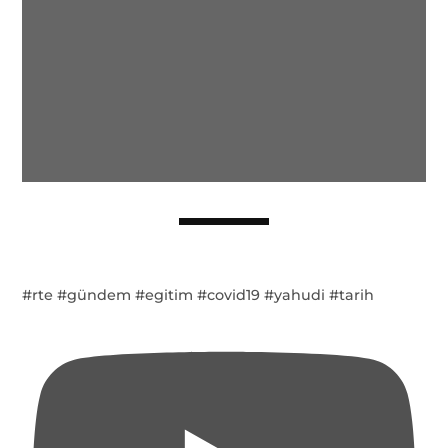
#rte #gündem #egitim #covid19 #yahudi #tarih