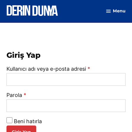
Skip
Menu
to
DerinDunya
content
Giriş Yap
Gerekli
Kullanıcı adı veya e-posta adresi
*
Gerekli
Parola
*
Beni hatırla
Giriş Yap