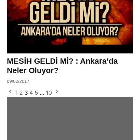
MESİH GELDİ Mİ? : Ankara’da
Neler Oluyor?
by
09/02/2017
DerinDunya
Yazı
1
2
3
4
5
…
10
sayfalaması