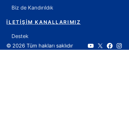
Biz de Kandırıldık
İLETIŞIM KANALLARIMIZ
Destek
© 2026 Tüm hakları saklıdır
Youtube
X:
Faceboo
Inst
Ahmet
Yozgat