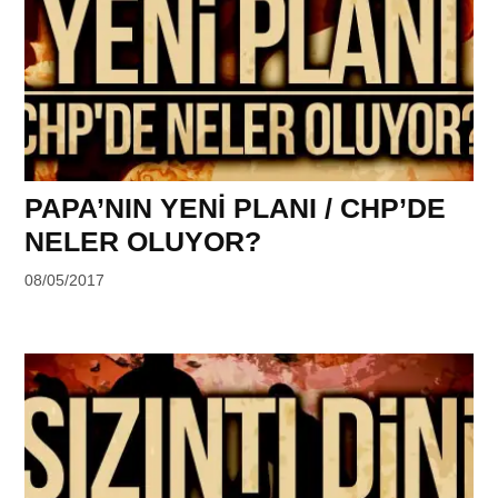
PAPA’NIN YENİ PLANI / CHP’DE
NELER OLUYOR?
by
08/05/2017
DerinDunya