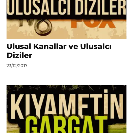
Ulusal Kanallar ve Ulusalcı
Diziler
by
23/12/2017
DerinDunya