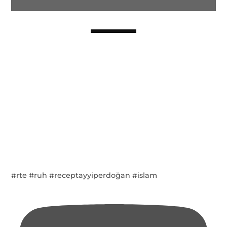
#rte #ruh #receptayyiperdoğan #islam