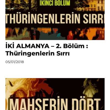
İKİ ALMANYA – 2. Bölüm :
Thüringenlerin Sırrı
by
05/01/2018
DerinDunya