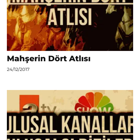
Mahşerin Dört Atlısı
by
24/12/2017
DerinDunya