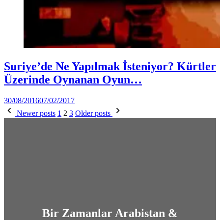
Posted
Dünya
Suriye’de Ne Yapılmak İsteniyor? Kürtler
in
(Video)
Üzerinde Oynanan Oyun…
by
30/08/2016
07/02/2017
Yazı
DerinDunya
Newer posts
1
2
3
Older posts
sayfalaması
Bir Zamanlar Arabistan &