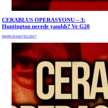
Posted
Dünya
CERABLUS OPERASYONU – 3:
in
(Video)
Huntington nerede yanıldı? Ve G20
by
09/09/2016
07/02/2017
DerinDunya