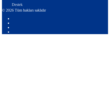
Destek
© 2026 Tüm hakları saklıdır
Youtube
X:
Ahmet
Facebook
Yozgat
Instagram