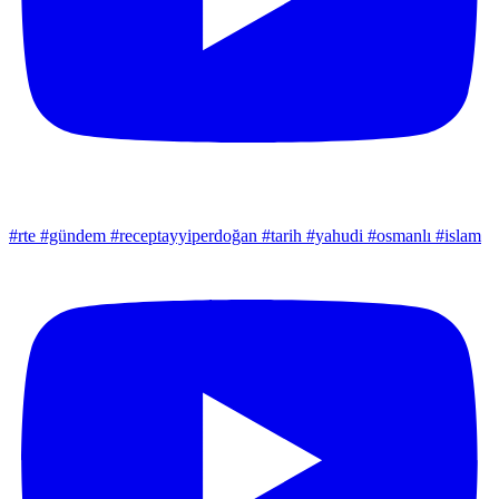
#rte #gündem #receptayyiperdoğan #tarih #yahudi #osmanlı #islam