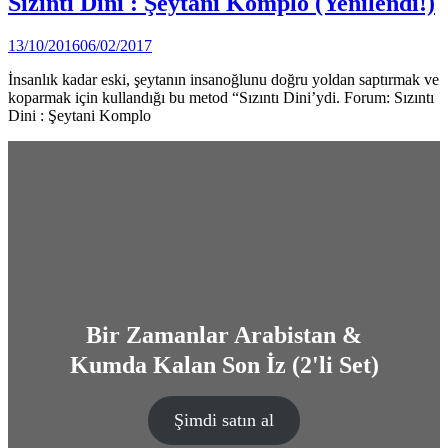
Sızıntı Dini : Şeytani Komplo (Yenilendi!)
in
(Video)
by
13/10/2016
06/02/2017
DerinDunya
İnsanlık kadar eski, şeytanın insanoğlunu doğru yoldan saptırmak ve
koparmak için kullandığı bu metod “Sızıntı Dini’ydi. Forum: Sızıntı
Dini : Şeytani Komplo
Bir Zamanlar Arabistan &
Kumda Kalan Son İz (2'li Set)
Şimdi satın al