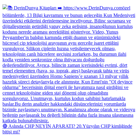
🔴 Aslında CHP NEYİN APARATI? 20.Yüzyılın CHP kimliğinde
bitişi mi?