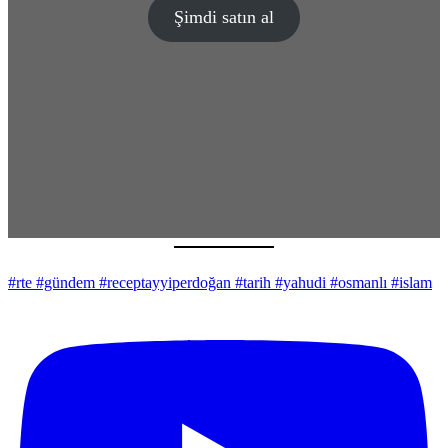
Şimdi satın al
#rte #gündem #receptayyiperdoğan #tarih #yahudi #osmanlı #islam