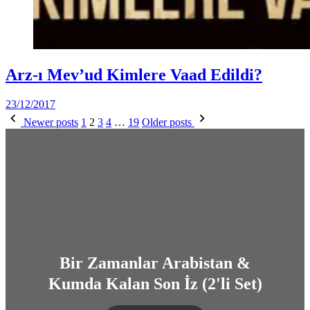
Posted
Dünya
Arz-ı Mev’ud Kimlere Vaad Edildi?
in
(Video)
by
23/12/2017
Yazı
DerinDunya
Newer posts
1
2
3
4
…
19
Older posts
sayfalaması
Bir Zamanlar Arabistan &
Kumda Kalan Son İz (2'li Set)