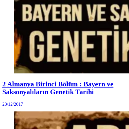
Posted
Dünya
2 Almanya Birinci Bölüm : Bayern ve
in
(Video)
Saksonyalıların Genetik Tarihi
by
23/12/2017
DerinDunya