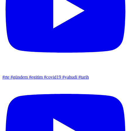
#rte #gündem #egitim #covid19 #yahudi #tarih