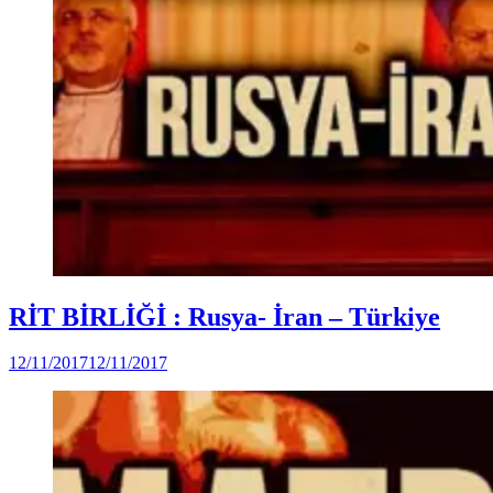
Posted
Dünya
RİT BİRLİĞİ : Rusya- İran – Türkiye
in
(Video)
by
12/11/2017
12/11/2017
DerinDunya