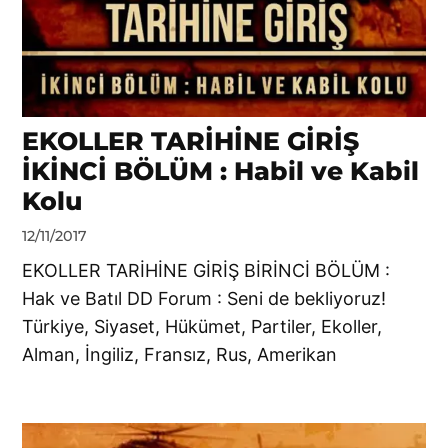
EKOLLER TARİHİNE GİRİŞ
İKİNCİ BÖLÜM : Habil ve Kabil
Kolu
by
12/11/2017
DerinDunya
EKOLLER TARİHİNE GİRİŞ BİRİNCİ BÖLÜM :
Hak ve Batıl DD Forum : Seni de bekliyoruz!
Türkiye, Siyaset, Hükümet, Partiler, Ekoller,
Alman, İngiliz, Fransız, Rus, Amerikan