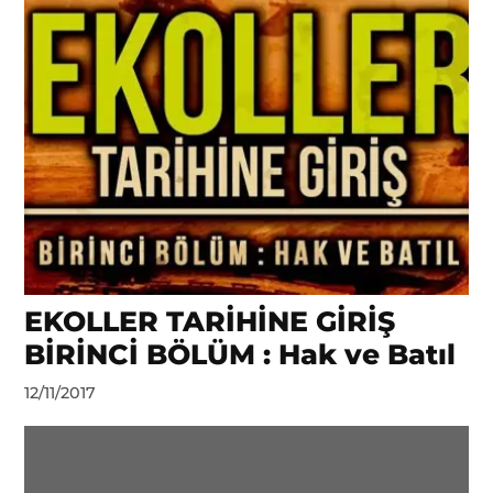
EKOLLER TARİHİNE GİRİŞ
BİRİNCİ BÖLÜM : Hak ve Batıl
by
12/11/2017
DerinDunya