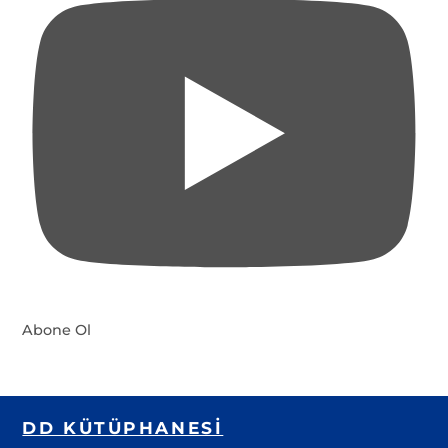
Abone Ol
DD KÜTÜPHANESI