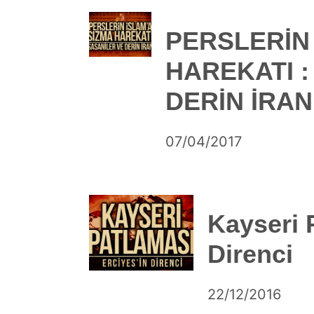
PERSLERİN 
HAREKATI :
DERİN İRAN
by
07/04/2017
DerinDunya
Kayseri 
Direnci
by
22/12/2016