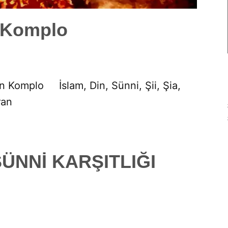
n Komplo
on Komplo İslam, Din, Sünni, Şii, Şia,
ran
 SÜNNİ KARŞITLIĞI