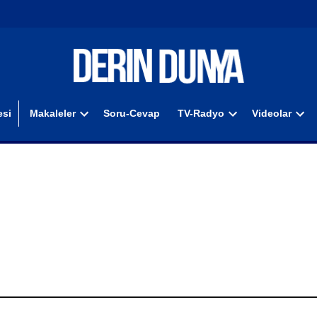
si
Makaleler
Soru-Cevap
TV-Radyo
Videolar
Open
Open
Ope
dropdown
dropdown
dro
menu
menu
men