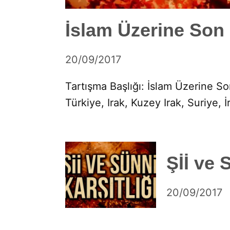
İslam Üzerine So
by
20/09/2017
DerinDunya
Tartışma Başlığı: İslam Üzerine S
Türkiye, Irak, Kuzey Irak, Suriye, İ
Şİİ ve
by
20/09/2017
DerinDunya