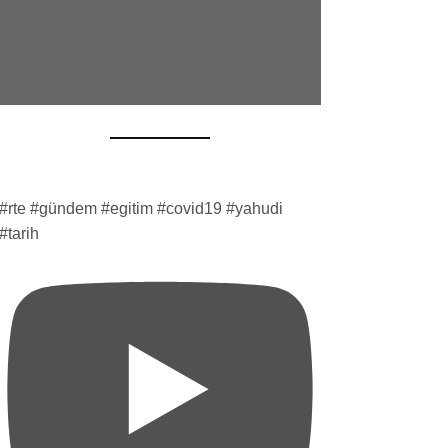
#rte #gündem #egitim #covid19 #yahudi
#tarih