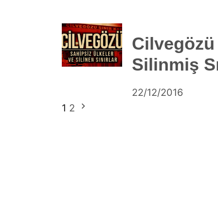
DerinDunya
Cilvegözü 
Silinmiş Sı
by
22/12/2016
Yazı
1
2
DerinDunya
sayfalaması