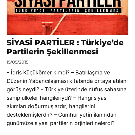
SİYASİ PARTİLER : Türkiye’de
Partilerin Şekillenmesi
by
15/05/2015
DerinDunya
– İdris Küçükömer kimdi? – Batılılaşma ve
Düzenin Yabancılaşması kitabında ortaya atılan
görüş neydi? – Türkiye üzerinde nüfus sahasına
sahip ülkeler hangileriydi? – Hangi siyasi
akımları doğurmuşlardır, hangilerini
desteklemişlerdir? – Cumhuriyetin ilanından
günümüze siyasi partilerin orjinleri nelerdi?