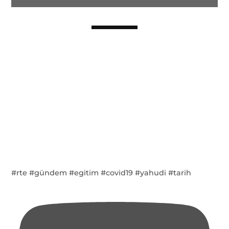
#rte #gündem #egitim #covid19 #yahudi #tarih