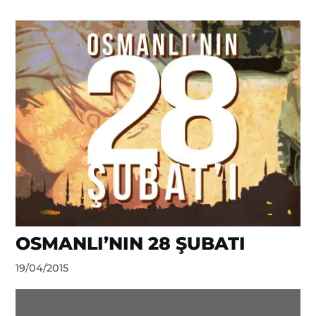
OSMANLI’NIN 28 ŞUBATI
by
19/04/2015
DerinDunya