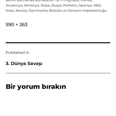
Berlin Batı Afrika Konferansı < br /> İngiltere, Fransa,
Avusturya, Almanya, İtalya, Rusya, Portekiz, İspanya, ABD,
İsveç, Norveç, Danimarka, Belçika ve Osmanlı İmparatorluğu
Full
590 × 263
size
Yazı
Published in
gezinmesi
3. Dünya Savaşı
Bir yorum bırakın