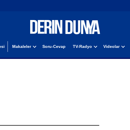
si
Makaleler
Soru-Cevap
TV-Radyo
Videolar
Open
Open
Ope
dropdown
dropdown
dro
menu
menu
men