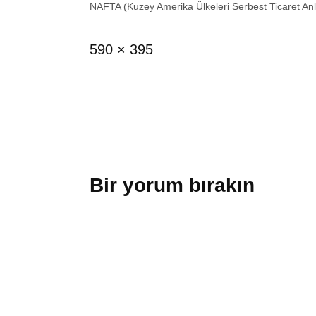
NAFTA (Kuzey Amerika Ülkeleri Serbest Ticaret A
Full
590 × 395
size
Bir yorum bırakın