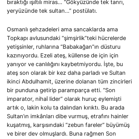
bıraktığı ışıltılı miras… “Gökyüzünde tek tanrı,
yeryüzünde tek sultan…” postülatı.
Osmanlı şehzadeleri ama sancaklarda ama
Topkapı avlusundaki “şimşirlik”teki hücrelerde
yetişsinler, ruhlarına “Babakağan”ın düsturu
kazınıyordu. Ezeli ateş, küllense de için için
yanıyor ve canlılığını kaybetmiyordu. İşte, bu
ateş son olarak bir kez daha parladı ve Sultan
ikinci Abdulhamit, üzerine dolanan tüm zincirleri
bir punduna getirip paramparça etti. “Son
imparator, nihaî lider” olarak huruç eylemişti
artık o, lakin kolu ta dalından kırıktı. Bu arada
Sultan’ın imkânları dibe vurmuş, etrafını hainler
kuşatmış, karşısındaki “zebun fareler” büyümüş
ve birer dev olmuşlardı. Buna rağmen Son