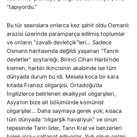
“tapıyordu.”
Bu tür seanslara onlarca kez şahit oldu Osmanlı
arazisi üzerinde paramparça edilmiş toplumlar
ve onların “zavallı devletçik”leri… Sadece
Osmanlı haritasında değildi yaşanan “Tanrılı
devletler” soytarılığı. Birinci Cihan Harbi’nde
kısmen, harbin ikincisinin akabinde ise tüm
dünyada durum bu idi. Mesela koca bir kara
kıtada Fransız oligarşisi, Ortadoğu’da
İngilizlerce belirlenen ekalliyyet oligarşileri,
Asya’nın bize ait bölümünde komünist
oligarşiler… Daha saymaya gerek yok; kısaca
tüm dünyada “oligarşik havariyun” ve onun
tepesinde Tanrı lider, Tanrı Kral ve benzerleri
halen icra-ı saltanat ediyorlar. Yuh olsun onları