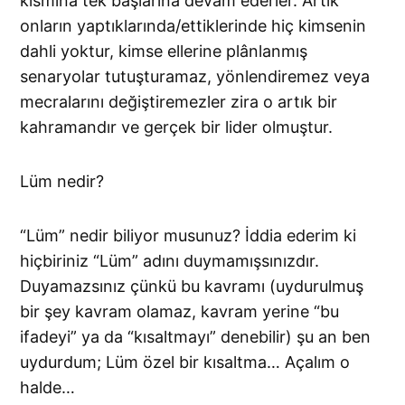
kısmına tek başlarına devam ederler. Artık
onların yaptıklarında/ettiklerinde hiç kimsenin
dahli yoktur, kimse ellerine plânlanmış
senaryolar tutuşturamaz, yönlendiremez veya
mecralarını değiştiremezler zira o artık bir
kahramandır ve gerçek bir lider olmuştur.
Lüm nedir?
“Lüm” nedir biliyor musunuz? İddia ederim ki
hiçbiriniz “Lüm” adını duymamışsınızdır.
Duyamazsınız çünkü bu kavramı (uydurulmuş
bir şey kavram olamaz, kavram yerine “bu
ifadeyi” ya da “kısaltmayı” denebilir) şu an ben
uydurdum; Lüm özel bir kısaltma… Açalım o
halde…