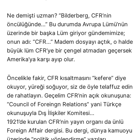
Ne demişti uzman? “Bilderberg, CFR’nin
öncülüğünde…” Bu durumda Avrupa Lümü’nün
üzerinde bir başka Lüm giriyor gündemimize;
onun adı: “CFR…” Madem dosyayı açtık, o halde
büyük lüm CFR’ye bir çengel atmadan geçersek
Amerika’ya karşı ayıp olur.
Öncelikle fakir, CFR kısaltmasını “kefere” diye
okuyor, yüreği soğuyor, siz de öyle telaffuz edin
de rahatlayın. Geçelim CFR’nin açık okunuşuna:
“Council of Foreingn Relations” yani Türkçe
okunuşuyla Dış İlişkiler Komitesi…
1921’de kurulan CFR’nin yayın organı da ünlü
Foreign Affair dergisi. Bu dergi, dünya kamuoyu
üzerinde “politik yönlendirme” yazıları