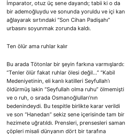
İmparator, otuz üç sene dayandı; tabii ki o da
bir ademoğluydu ve sonunda yoruldu ve içi kan
ağlayarak sırtındaki “Son Cihan Padişahı”
urbasını soyunmak zorunda kaldı.
Ten ölür ama ruhlar kalır
Bu arada Tötonlar bir şeyin farkına varmışlardı:
“Tenler ölür fakat ruhlar ölesi değil…” “Kabil
Medeniyetinin, eli kanlı katilleri Seyfullah’ı
öldürmüş lakin “Seyfullah olma ruhu” ölmemişti
ve o ruh, o sırada Osmanoğlulları’nın
bedenindeydi. Bu tespitle birlikte karar verildi
ve son “Hanedan” sekiz sene içerisinde tam bir
hezimete uğratıldı. Prensleri, prensesleri saman
çöpleri misali dünyanın dört bir tarafına