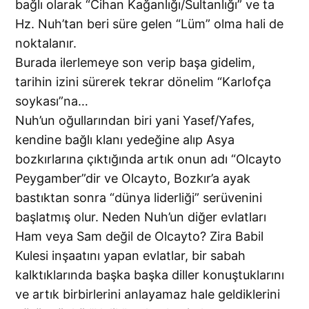
bağlı olarak “Cihan Kağanlığı/Sultanlığı” ve ta
Hz. Nuh’tan beri süre gelen “Lüm” olma hali de
noktalanır.
Burada ilerlemeye son verip başa gidelim,
tarihin izini sürerek tekrar dönelim “Karlofça
soykası”na…
Nuh’un oğullarından biri yani Yasef/Yafes,
kendine bağlı klanı yedeğine alıp Asya
bozkırlarına çıktığında artık onun adı “Olcayto
Peygamber”dir ve Olcayto, Bozkır’a ayak
bastıktan sonra “dünya liderliği” serüvenini
başlatmış olur. Neden Nuh’un diğer evlatları
Ham veya Sam değil de Olcayto? Zira Babil
Kulesi inşaatını yapan evlatlar, bir sabah
kalktıklarında başka başka diller konuştuklarını
ve artık birbirlerini anlayamaz hale geldiklerini