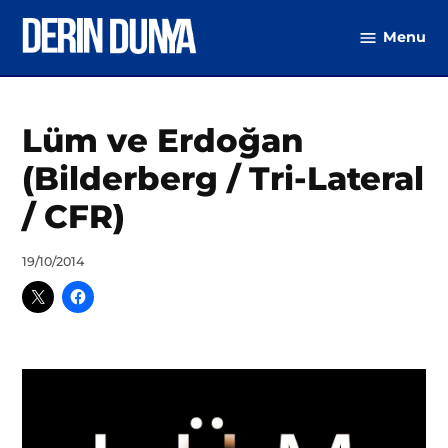
Skip
Menu
to
DerinDunya
content
Posted
Lüm ve Erdoğan
Dünya
,
in
Türkiye
(Bilderberg / Tri-Lateral
/ CFR)
by
19/10/2014
Seydahmet
Karamağralı