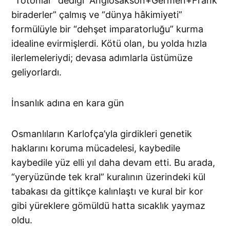
“Tötonlar” dediği “Anglosakson+Germen+Frank
biraderler” çalmış ve “dünya hâkimiyeti”
formülüyle bir “dehşet imparatorluğu” kurma
idealine evirmişlerdi. Kötü olan, bu yolda hızla
ilerlemeleriydi; devasa adımlarla üstümüze
geliyorlardı.
İnsanlık adına en kara gün
Osmanlıların Karlofça’yla girdikleri genetik
haklarını koruma mücadelesi, kaybedile
kaybedile yüz elli yıl daha devam etti. Bu arada,
“yeryüzünde tek kral” kuralının üzerindeki kül
tabakası da gittikçe kalınlaştı ve kural bir kor
gibi yüreklere gömüldü hatta sıcaklık yaymaz
oldu.