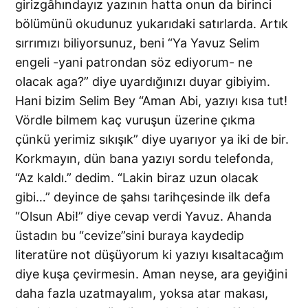
girizgâhındayız yazının hatta onun da birinci
bölümünü okudunuz yukarıdaki satırlarda. Artık
sırrımızı biliyorsunuz, beni “Ya Yavuz Selim
engeli -yani patrondan söz ediyorum- ne
olacak aga?” diye uyardığınızı duyar gibiyim.
Hani bizim Selim Bey “Aman Abi, yazıyı kısa tut!
Vördle bilmem kaç vuruşun üzerine çıkma
çünkü yerimiz sıkışık” diye uyarıyor ya iki de bir.
Korkmayın, dün bana yazıyı sordu telefonda,
“Az kaldı.” dedim. “Lakin biraz uzun olacak
gibi…” deyince de şahsı tarihçesinde ilk defa
“Olsun Abi!” diye cevap verdi Yavuz. Ahanda
üstadın bu “cevize”sini buraya kaydedip
literatüre not düşüyorum ki yazıyı kısaltacağım
diye kuşa çevirmesin. Aman neyse, ara geyiğini
daha fazla uzatmayalım, yoksa atar makası,