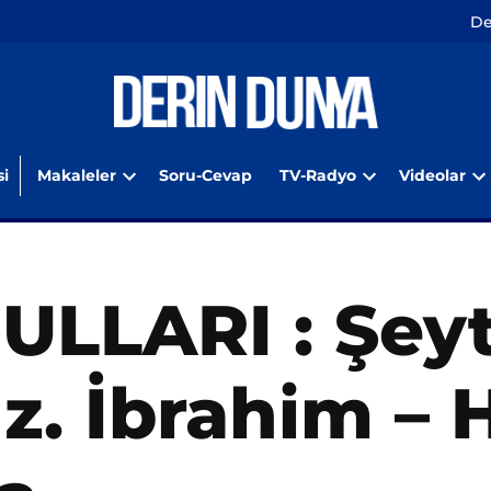
De
i
Makaleler
Soru-Cevap
TV-Radyo
Videolar
Open
Open
O
dropdown
dropdown
d
menu
menu
m
ULLARI : Şeyt
. İbrahim – H