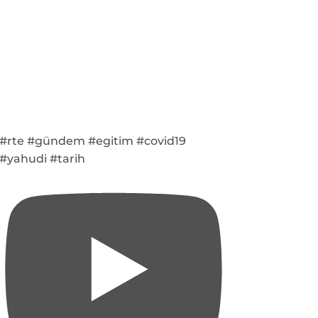
#rte #gündem #egitim #covid19
#yahudi #tarih