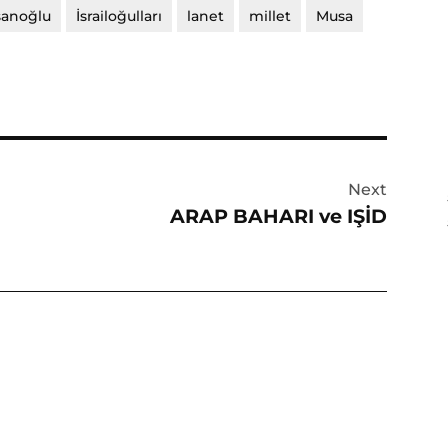
sanoğlu
İsrailoğulları
lanet
millet
Musa
Next
ARAP BAHARI ve IŞİD