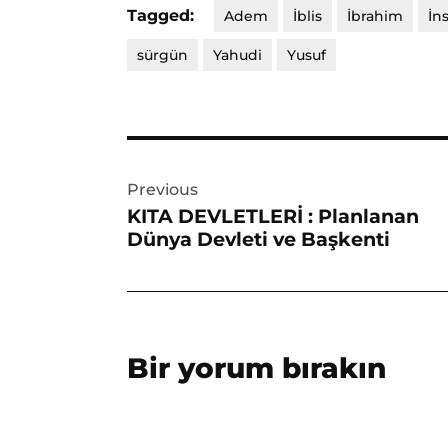
Tagged:
Adem
İblis
İbrahim
İn
sürgün
Yahudi
Yusuf
Yazı
Previous
gezinmesi
KITA DEVLETLERİ : Planlanan
Dünya Devleti ve Başkenti
Bir yorum bırakın