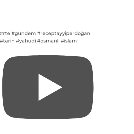
#rte #gündem #receptayyiperdoğan
#tarih #yahudi #osmanlı #islam