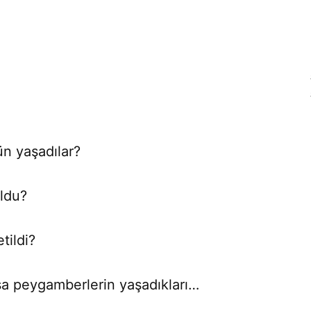
n yaşadılar?
ldu?
tildi?
sa peygamberlerin yaşadıkları…