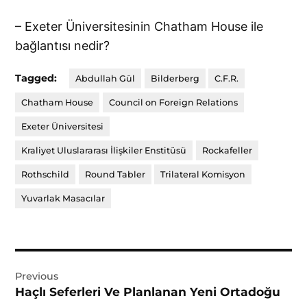
– Exeter Üniversitesinin Chatham House ile
bağlantısı nedir?
Tagged:
Abdullah Gül
Bilderberg
C.F.R.
Chatham House
Council on Foreign Relations
Exeter Üniversitesi
Kraliyet Uluslararası İlişkiler Enstitüsü
Rockafeller
Rothschild
Round Tabler
Trilateral Komisyon
Yuvarlak Masacılar
Yazı
Previous
gezinmesi
Haçlı Seferleri Ve Planlanan Yeni Ortadoğu