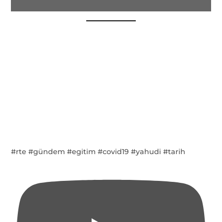
#rte #gündem #egitim #covid19 #yahudi #tarih