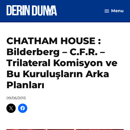
Skip
Menu
to
DerinDunya
content
Posted
CHATHAM HOUSE :
Dünya
in
(Video)
Bilderberg – C.F.R. –
Trilateral Komisyon ve
Bu Kuruluşların Arka
Planları
by
09/06/2015
DerinDunya