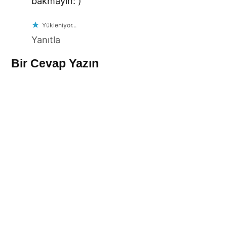
bakmayin: )
Yükleniyor...
Yanıtla
Bir Cevap Yazın
Leave
a
comment