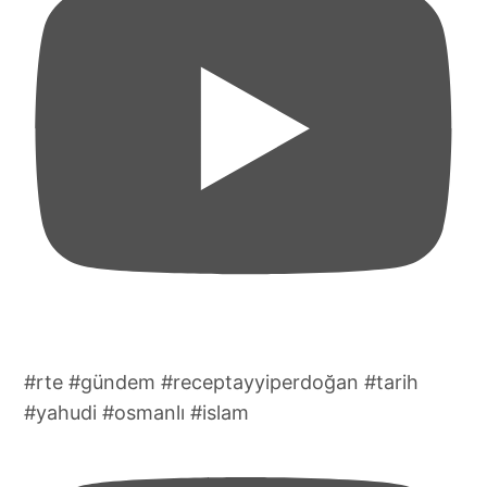
#rte #gündem #receptayyiperdoğan #tarih
#yahudi #osmanlı #islam