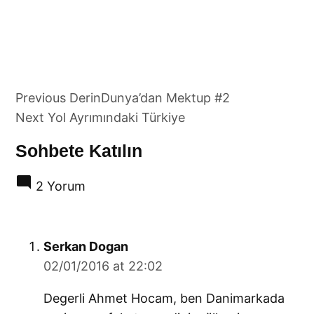
Yazı
Previous
DerinDunya’dan Mektup #2
gezinmesi
Next
Yol Ayrımındaki Türkiye
Sohbete Katılın
2 Yorum
says:
Serkan Dogan
02/01/2016 at 22:02
Degerli Ahmet Hocam, ben Danimarkada