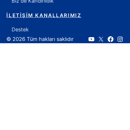
Biz de Kandırıldık
İLETIŞIM KANALLARIMIZ
Destek
© 2026 Tüm hakları saklıdır
Youtube
X:
Faceboo
Inst
Ahmet
Yozgat