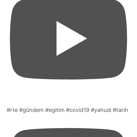
#rte #gündem #egitim #covid19 #yahudi #tarih