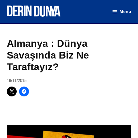
Skip
Menu
to
DerinDunya
content
Posted
Dünya
Almanya : Dünya
in
(Video)
,
Türkiye
Savaşında Biz Ne
(Video)
Taraftayız?
by
19/11/2015
DerinDunya