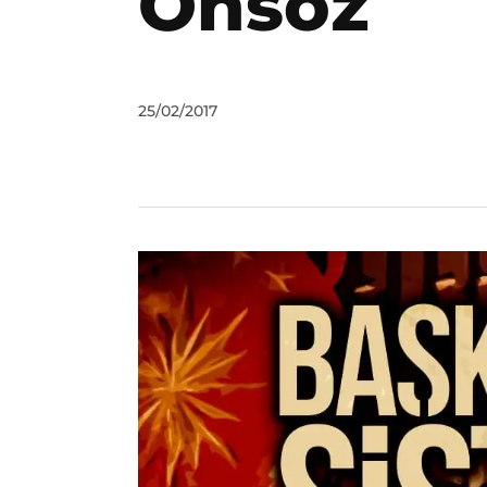
Önsöz
by
25/02/2017
DerinDunya