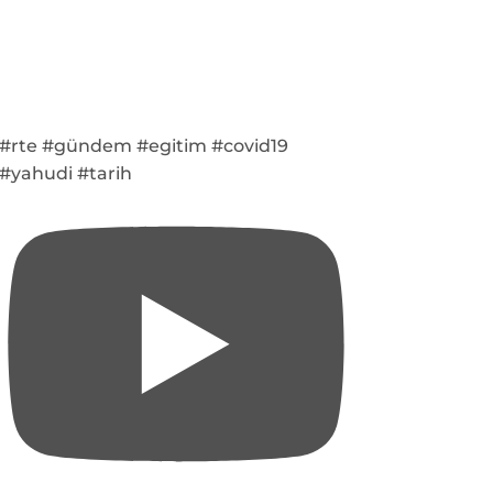
#rte #gündem #egitim #covid19
#yahudi #tarih