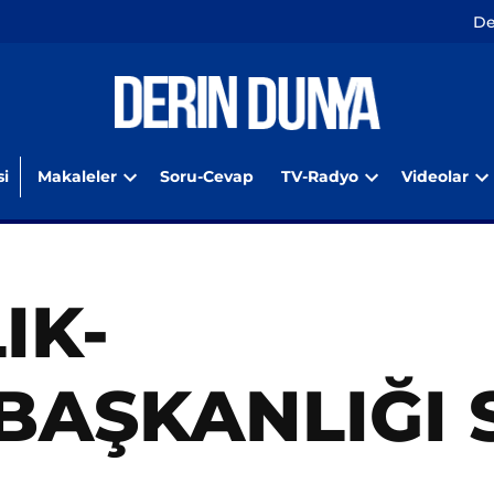
De
i
Makaleler
Soru-Cevap
TV-Radyo
Videolar
Open
Open
O
dropdown
dropdown
d
menu
menu
m
IK-
AŞKANLIĞI S