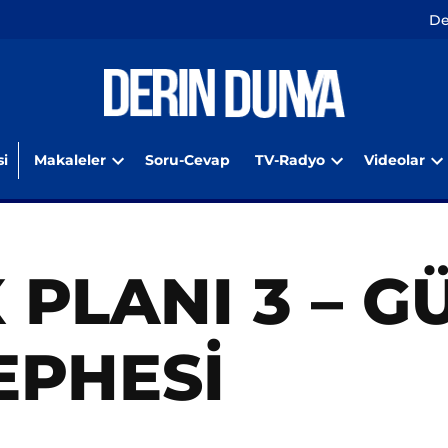
De
i
Makaleler
Soru-Cevap
TV-Radyo
Videolar
Open
Open
O
dropdown
dropdown
d
menu
menu
m
 PLANI 3 – G
EPHESİ