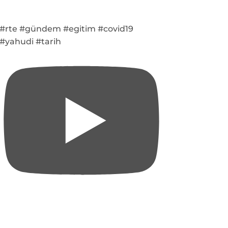
#rte #gündem #egitim #covid19
#yahudi #tarih