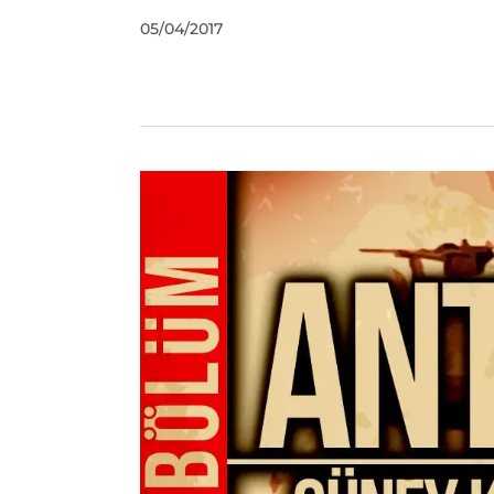
by
05/04/2017
DerinDunya