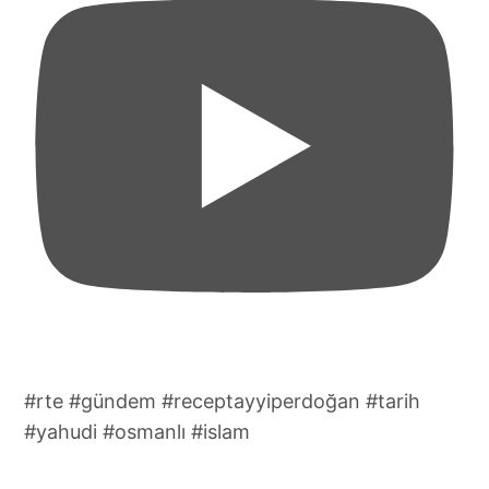
#rte #gündem #receptayyiperdoğan #tarih
#yahudi #osmanlı #islam