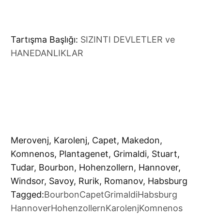
Tartışma Başlığı:
SIZINTI DEVLETLER ve
HANEDANLIKLAR
Merovenj, Karolenj, Capet, Makedon,
Komnenos, Plantagenet, Grimaldi, Stuart,
Tudar, Bourbon, Hohenzollern, Hannover,
Windsor, Savoy, Rurik, Romanov, Habsburg
Tagged:
Bourbon
Capet
Grimaldi
Habsburg
Hannover
Hohenzollern
Karolenj
Komnenos