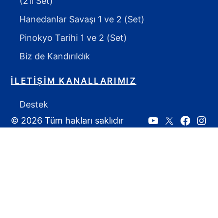
(2’li Set)
Hanedanlar Savaşı 1 ve 2 (Set)
Pinokyo Tarihi 1 ve 2 (Set)
Biz de Kandırıldık
İLETIŞIM KANALLARIMIZ
Destek
© 2026 Tüm hakları saklıdır
Youtube
X:
Faceboo
Inst
Ahmet
Yozgat