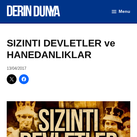
Skip
Menu
to
DerinDunya
content
Posted
Dünya
SIZINTI DEVLETLER ve
in
(Video)
HANEDANLIKLAR
by
13/04/2017
DerinDunya