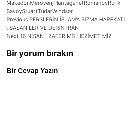
Makedon
Merovenj
Plantagenet
Romanov
Rurik
Savoy
Stuart
Tudar
Windsor
Previous
PERSLERİN İSLAM’A SIZMA HAREKATI
Yazı
: SASANİLER VE DERİN İRAN
gezinmesi
Next
16 NİSAN : ZAFER Mİ? HEZİMET Mİ?
Bir yorum bırakın
Bir Cevap Yazın