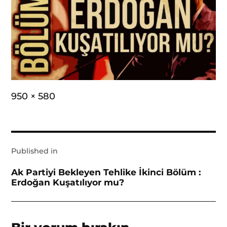
Full
950 × 580
size
Yazı
Published in
gezinmesi
Ak Partiyi Bekleyen Tehlike İkinci Bölüm :
Erdoğan Kuşatılıyor mu?