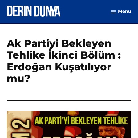
Skip
Menu
to
DerinDunya
content
Ak Partiyi Bekleyen
Tehlike İkinci Bölüm :
Erdoğan Kuşatılıyor
mu?