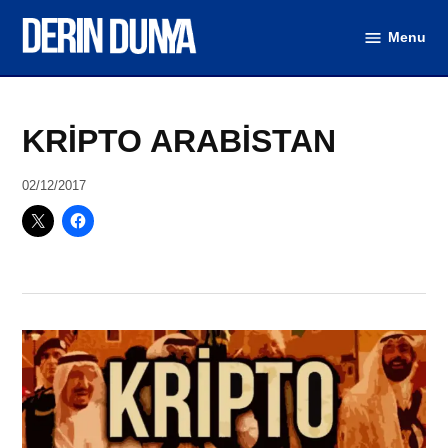
Skip
Menu
to
DerinDunya
content
Posted
Dünya
KRİPTO ARABİSTAN
in
(Video)
by
02/12/2017
DerinDunya