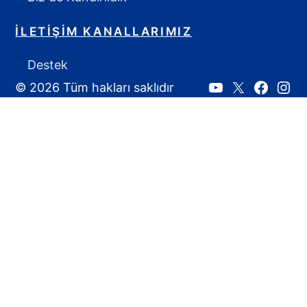
İLETIŞIM KANALLARIMIZ
Destek
© 2026 Tüm hakları saklıdır
Youtube
X:
Faceboo
Inst
Ahmet
Yozgat