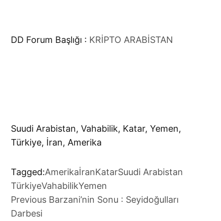
DD Forum Başlığı :
KRİPTO ARABİSTAN
Suudi Arabistan, Vahabilik, Katar, Yemen,
Türkiye, İran, Amerika
Tagged:
Amerika
İran
Katar
Suudi Arabistan
Türkiye
Vahabilik
Yemen
Previous
Barzani’nin Sonu : Seyidoğulları
Yazı
Darbesi