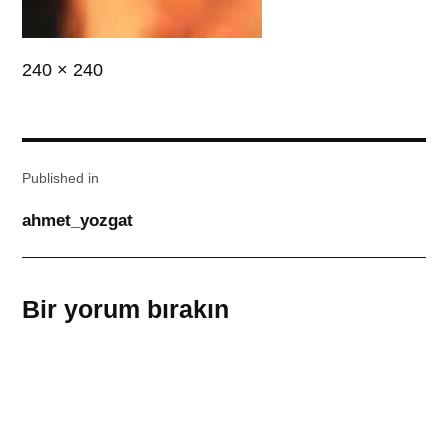
Full
240 × 240
size
Yazı
Published in
gezinmesi
ahmet_yozgat
Bir yorum bırakın