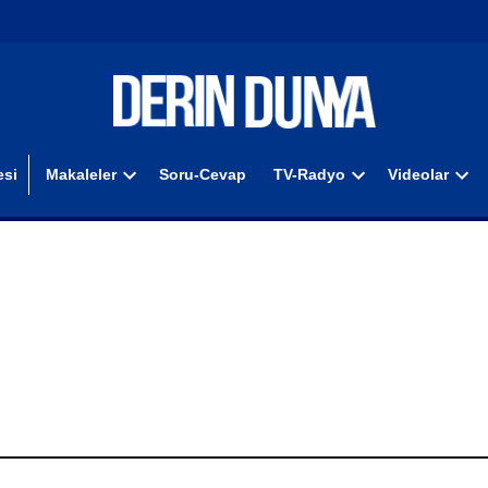
si
Makaleler
Soru-Cevap
TV-Radyo
Videolar
Open
Open
Ope
dropdown
dropdown
dro
menu
menu
men