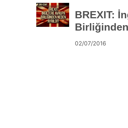
BREXIT: İn
Birliğinde
by
02/07/2016
Ahmet
Yozgat