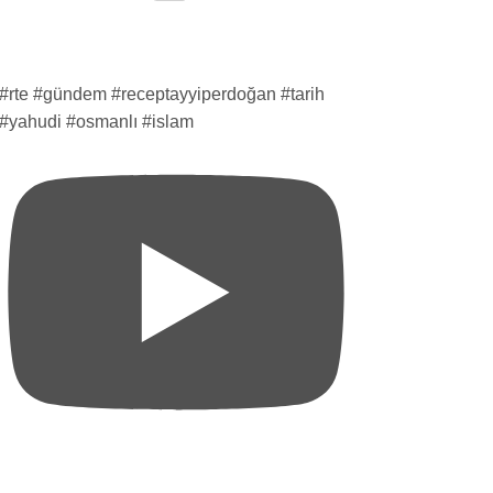
#rte #gündem #receptayyiperdoğan #tarih
#yahudi #osmanlı #islam