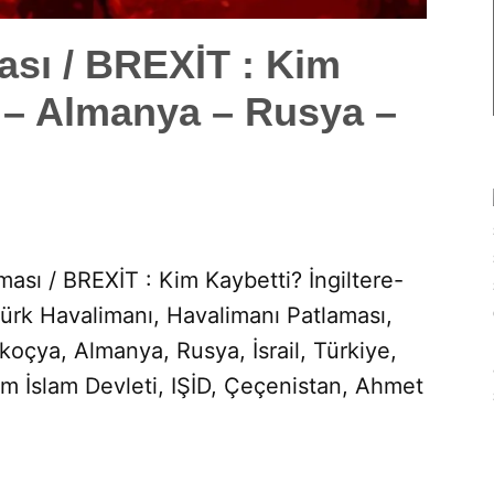
ası / BREXİT : Kim
e – Almanya – Rusya –
ması / BREXİT : Kim Kaybetti? İngiltere-
ürk Havalimanı, Havalimanı Patlaması,
İskoçya, Almanya, Rusya, İsrail, Türkiye,
Şam İslam Devleti, IŞİD, Çeçenistan, Ahmet