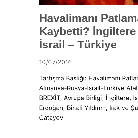
Havalimanı Patlam
Kaybetti? İngilter
İsrail – Türkiye
by
10/07/2016
DerinDunya
Tartışma Başlığı: Havalimanı Patla
Almanya-Rusya-İsrail-Türkiye Atat
BREXİT, Avrupa Birliği, İngiltere, 
Erdoğan, Binali Yıldırım, Irak ve 
Çatayev