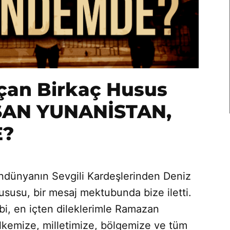
an Birkaç Husus
ŞAN YUNANİSTAN,
E?
ndünyanın Sevgili Kardeşlerinden Deniz
susu, bir mesaj mektubunda bize iletti.
abi, en içten dileklerimle Ramazan
ülkemize, milletimize, bölgemize ve tüm