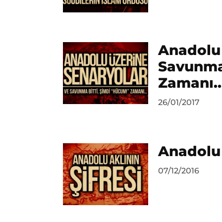
Ahmet
Yozgat
Anadolu 
Savunma 
Zamanı
by
26/01/2017
Ahmet
Yozgat
Anadolu 
by
07/12/2016
Ahmet
Yozgat