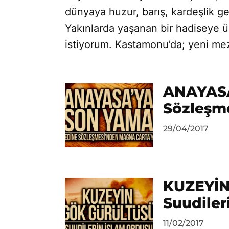
dünyaya huzur, barış, kardeşlik g
Yakınlarda yaşanan bir hadiseye 
istiyorum. Kastamonu’da; yeni me
ANAYASA
Sözleşm
by
29/04/2017
Ahmet
Yozgat
KUZEYİN
Suudiler
by
11/02/2017