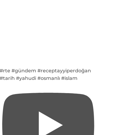
#rte #gündem #receptayyiperdoğan
#tarih #yahudi #osmanlı #islam