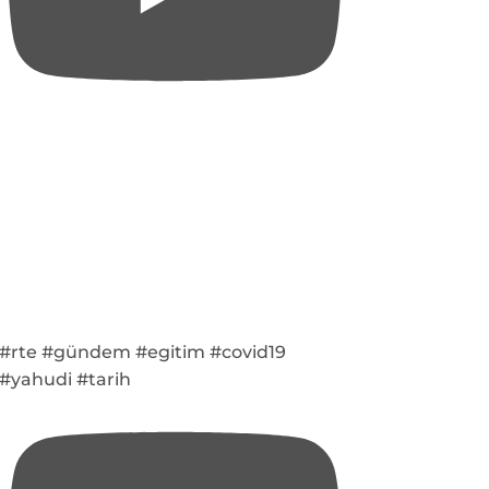
#rte #gündem #egitim #covid19
#yahudi #tarih