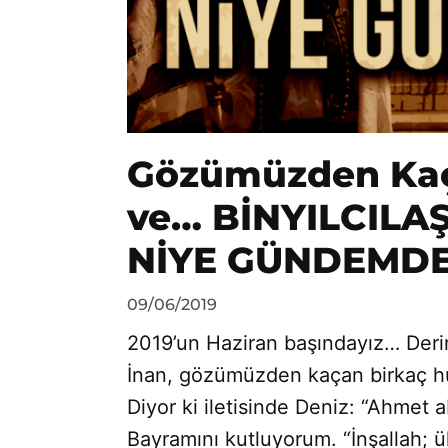
Gözümüzden Kaç
ve… BİNYILCILA
NİYE GÜNDEMD
by
09/06/2019
Ahmet
2019’un Haziran başındayız… Deri
Yozgat
İnan, gözümüzden kaçan birkaç hu
Diyor ki iletisinde Deniz: “Ahmet 
Bayramını kutluyorum. “İnşallah; 