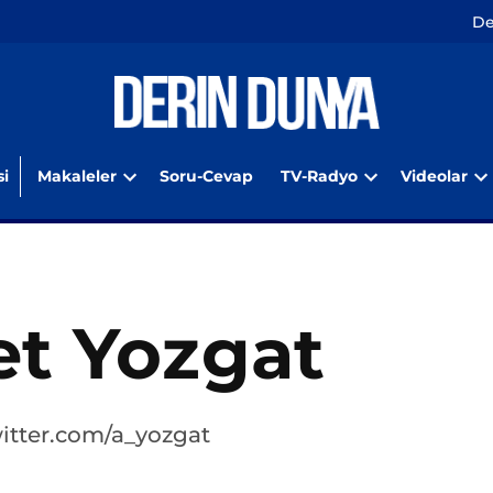
De
i
Makaleler
Soru-Cevap
TV-Radyo
Videolar
Open
Open
O
dropdown
dropdown
d
menu
menu
m
t Yozgat
twitter.com/a_yozgat