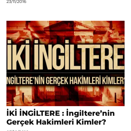
by
23/11/2016
DerinDunya
İKİ İNGİLTERE : İngiltere’nin
Gerçek Hakimleri Kimler?