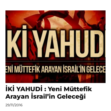
İKİ YAHUDİ : Yeni Müttefik
Arayan İsrail’in Geleceği
by
29/11/2016
DerinDunya