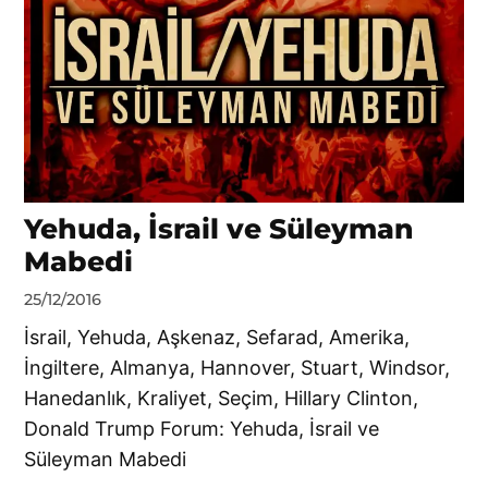
Yehuda, İsrail ve Süleyman
Mabedi
by
25/12/2016
DerinDunya
İsrail, Yehuda, Aşkenaz, Sefarad, Amerika,
İngiltere, Almanya, Hannover, Stuart, Windsor,
Hanedanlık, Kraliyet, Seçim, Hillary Clinton,
Donald Trump Forum: Yehuda, İsrail ve
Süleyman Mabedi