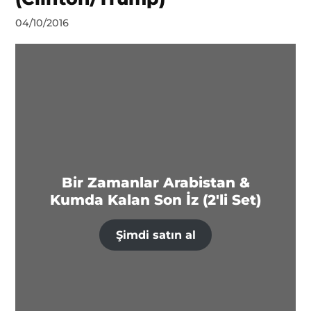
by
04/10/2016
DerinDunya
Bir Zamanlar Arabistan &
Kumda Kalan Son İz (2'li Set)
Şimdi satın al