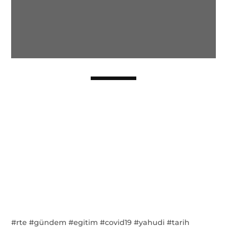
#rte #gündem #egitim #covid19 #yahudi #tarih