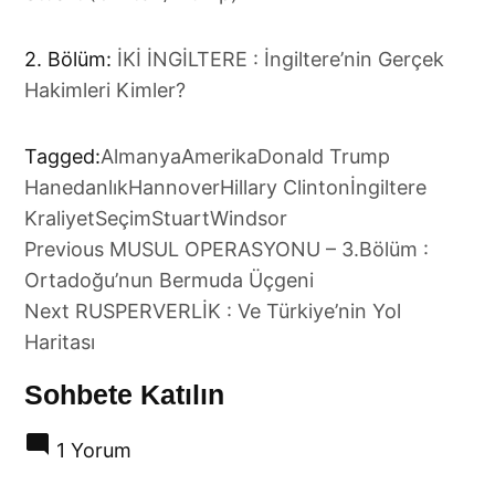
2. Bölüm:
İKİ İNGİLTERE : İngiltere’nin Gerçek
Hakimleri Kimler?
Tagged:
Almanya
Amerika
Donald Trump
Hanedanlık
Hannover
Hillary Clinton
İngiltere
Kraliyet
Seçim
Stuart
Windsor
Yazı
Previous
MUSUL OPERASYONU – 3.Bölüm :
gezinmesi
Ortadoğu’nun Bermuda Üçgeni
Next
RUSPERVERLİK : Ve Türkiye’nin Yol
Haritası
Sohbete Katılın
1 Yorum