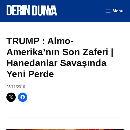
Skip
Menu
to
DerinDunya
content
Posted
Dünya
TRUMP : Almo-
in
(Video)
Amerika’nın Son Zaferi |
Hanedanlar Savaşında
Yeni Perde
by
23/11/2016
DerinDunya