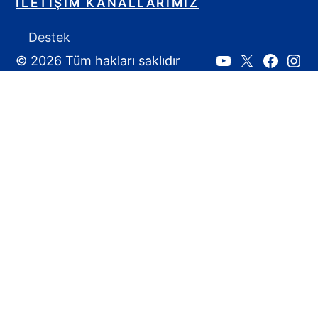
İLETIŞIM KANALLARIMIZ
Destek
© 2026 Tüm hakları saklıdır
Youtube
X:
Faceboo
Inst
Ahmet
Yozgat