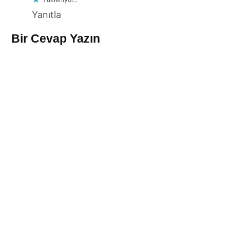
Yanıtla
Bir Cevap Yazın
Leave
a
comment