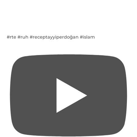
#rte #ruh #receptayyiperdoğan #islam