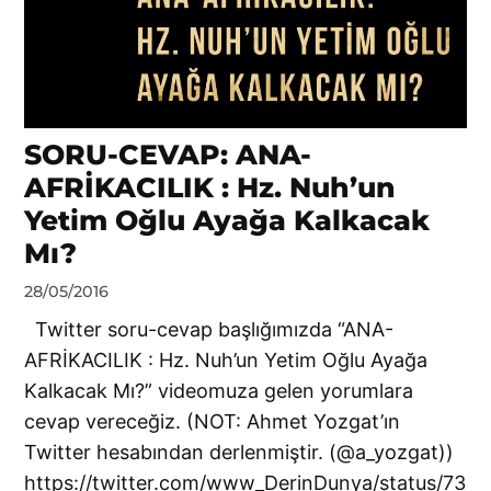
SORU-CEVAP: ANA-
AFRİKACILIK : Hz. Nuh’un
Yetim Oğlu Ayağa Kalkacak
Mı?
by
28/05/2016
Ahmet
Twitter soru-cevap başlığımızda “ANA-
Yozgat
AFRİKACILIK : Hz. Nuh’un Yetim Oğlu Ayağa
Kalkacak Mı?” videomuza gelen yorumlara
cevap vereceğiz. (NOT: Ahmet Yozgat’ın
Twitter hesabından derlenmiştir. (@a_yozgat))
https://twitter.com/www_DerinDunya/status/73