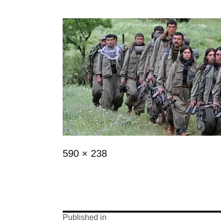
Full
590 × 238
size
Published in