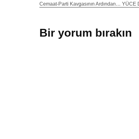
Yazı
Cemaat-Parti Kavgasının Ardından… YÜ
gezinmesi
Bir yorum bırakın