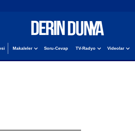
si
Makaleler
Soru-Cevap
TV-Radyo
Videolar
Open
Open
Ope
dropdown
dropdown
dro
menu
menu
men