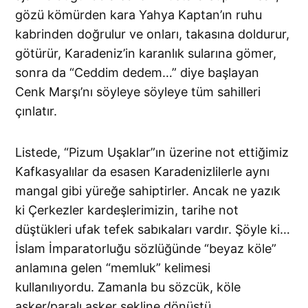
gözü kömürden kara Yahya Kaptan’ın ruhu
kabrinden doğrulur ve onları, takasına doldurur,
götürür, Karadeniz’in karanlık sularına gömer,
sonra da “Ceddim dedem…” diye başlayan
Cenk Marşı’nı söyleye söyleye tüm sahilleri
çınlatır.
Listede, “Pizum Uşaklar”ın üzerine not ettiğimiz
Kafkasyalılar da esasen Karadenizlilerle aynı
mangal gibi yüreğe sahiptirler. Ancak ne yazık
ki Çerkezler kardeşlerimizin, tarihe not
düştükleri ufak tefek sabıkaları vardır. Şöyle ki…
İslam İmparatorluğu sözlüğünde “beyaz köle”
anlamına gelen “memluk” kelimesi
kullanılıyordu. Zamanla bu sözcük, köle
asker/paralı asker şekline dönüştü.