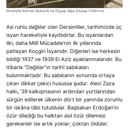
Mustafa Kemal Atatürk ve Diyap Ağa (Diyap Yıldırım)
Asi ruhlu dağlılar olan Dersimliler, tarihimizde üç
isyan hareketiyle kayıtlıdırlar. Bu isyanlardan
ilki, daha Millî Mücadele’nin ilk yıllarında
patlayan Koçgiri İsyanıdır. Diğerleri ise herkesin
bildiği 1937 ve 1939 El Aziz ayaklanmalarıdır. Bu
itibarla “Dağlılar”ın tarihî sabıkaları
bulunmaktadır. Bu sabıkanın sonunda ortaya
çıkan dikkat çekici husussa şudur: Alevi Zaza
halkı, ’39 kalkışmasının ardından yurtlarından
sürgün edilerek ülkenin dört bir yanında zorunlu
bir iskâna tâbi tutuldular. Başbakan Erdoğan’ın
özür dilediği bu halktan asıl özür dilemesi
gerekenler ise artık yoklar; çoktan öldüler.