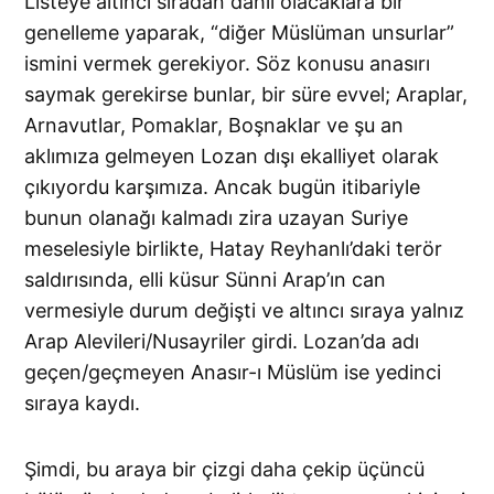
Listeye altıncı sıradan dâhil olacaklara bir
genelleme yaparak, “diğer Müslüman unsurlar”
ismini vermek gerekiyor. Söz konusu anasırı
saymak gerekirse bunlar, bir süre evvel; Araplar,
Arnavutlar, Pomaklar, Boşnaklar ve şu an
aklımıza gelmeyen Lozan dışı ekalliyet olarak
çıkıyordu karşımıza. Ancak bugün itibariyle
bunun olanağı kalmadı zira uzayan Suriye
meselesiyle birlikte, Hatay Reyhanlı’daki terör
saldırısında, elli küsur Sünni Arap’ın can
vermesiyle durum değişti ve altıncı sıraya yalnız
Arap Alevileri/Nusayriler girdi. Lozan’da adı
geçen/geçmeyen Anasır-ı Müslüm ise yedinci
sıraya kaydı.
Şimdi, bu araya bir çizgi daha çekip üçüncü