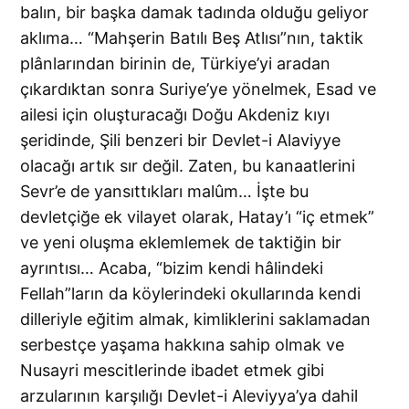
balın, bir başka damak tadında olduğu geliyor
aklıma… “Mahşerin Batılı Beş Atlısı”nın, taktik
plânlarından birinin de, Türkiye’yi aradan
çıkardıktan sonra Suriye’ye yönelmek, Esad ve
ailesi için oluşturacağı Doğu Akdeniz kıyı
şeridinde, Şili benzeri bir Devlet-i Alaviyye
olacağı artık sır değil. Zaten, bu kanaatlerini
Sevr’e de yansıttıkları malûm… İşte bu
devletçiğe ek vilayet olarak, Hatay’ı “iç etmek”
ve yeni oluşma eklemlemek de taktiğin bir
ayrıntısı… Acaba, “bizim kendi hâlindeki
Fellah”ların da köylerindeki okullarında kendi
dilleriyle eğitim almak, kimliklerini saklamadan
serbestçe yaşama hakkına sahip olmak ve
Nusayri mescitlerinde ibadet etmek gibi
arzularının karşılığı Devlet-i Aleviyya’ya dahil