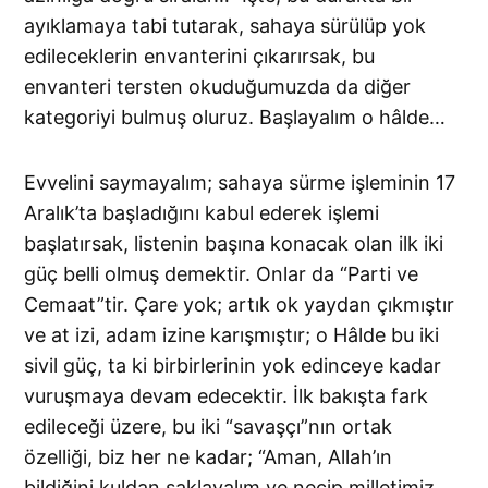
ayıklamaya tabi tutarak, sahaya sürülüp yok
edileceklerin envanterini çıkarırsak, bu
envanteri tersten okuduğumuzda da diğer
kategoriyi bulmuş oluruz. Başlayalım o hâlde…
Evvelini saymayalım; sahaya sürme işleminin 17
Aralık’ta başladığını kabul ederek işlemi
başlatırsak, listenin başına konacak olan ilk iki
güç belli olmuş demektir. Onlar da “Parti ve
Cemaat”tir. Çare yok; artık ok yaydan çıkmıştır
ve at izi, adam izine karışmıştır; o Hâlde bu iki
sivil güç, ta ki birbirlerinin yok edinceye kadar
vuruşmaya devam edecektir. İlk bakışta fark
edileceği üzere, bu iki “savaşçı”nın ortak
özelliği, biz her ne kadar; “Aman, Allah’ın
bildiğini kuldan saklayalım ve necip milletimiz