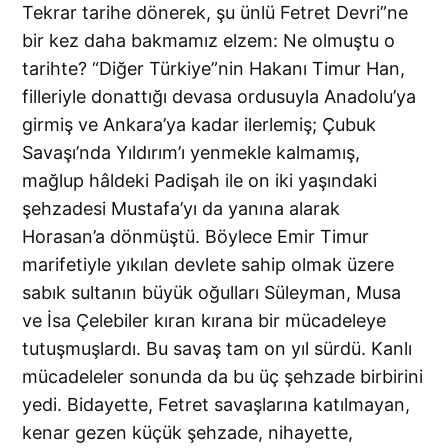
Tekrar tarihe dönerek, şu ünlü Fetret Devri”ne
bir kez daha bakmamız elzem: Ne olmuştu o
tarihte? “Diğer Türkiye”nin Hakanı Timur Han,
filleriyle donattığı devasa ordusuyla Anadolu’ya
girmiş ve Ankara’ya kadar ilerlemiş; Çubuk
Savaşı’nda Yıldırım’ı yenmekle kalmamış,
mağlup hâldeki Padişah ile on iki yaşındaki
şehzadesi Mustafa’yı da yanına alarak
Horasan’a dönmüştü. Böylece Emir Timur
marifetiyle yıkılan devlete sahip olmak üzere
sabık sultanın büyük oğulları Süleyman, Musa
ve İsa Çelebiler kıran kırana bir mücadeleye
tutuşmuşlardı. Bu savaş tam on yıl sürdü. Kanlı
mücadeleler sonunda da bu üç şehzade birbirini
yedi. Bidayette, Fetret savaşlarına katılmayan,
kenar gezen küçük şehzade, nihayette,