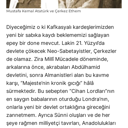
Mustafa Kemal Atatürk ve Çerkez Ethem
Diyeceğimiz o ki Kafkasyalı kardeşlerimizden
yeni bir sabıka kaydı beklememizi sağlayan
epey bir done mevcut. Lakin 21. Yüzyıl’da
devlete çökecek Neo-Sabetayistler, Çerkezler
de olamaz. Zira Millî Mücadele döneminde,
arkalarına önce, akrabaları Abdülhamid
devletini, sonra Almanistleri alan bu kavme
karşı, “Majeste’nin kronik gıcığı” hâlâ
sürmektedir. Bu sebepten “Cihan Lordları”nın
en saygın babalarının oturduğu Londra’nın,
onlarla yeni bir devlet ortaklığına gireceğini
zannetmem. Ayrıca Sünni oluşları ve de her
şeye rağmen milliyetçi tavırları, Anadolulukları