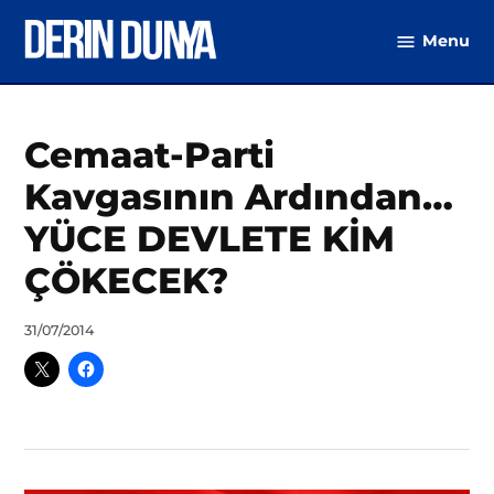
Skip
Menu
to
DerinDunya
content
Posted
Cemaat-Parti
Osmanlı
,
in
Türkiye
Kavgasının Ardından…
YÜCE DEVLETE KİM
ÇÖKECEK?
by
31/07/2014
Ahmet
Yozgat