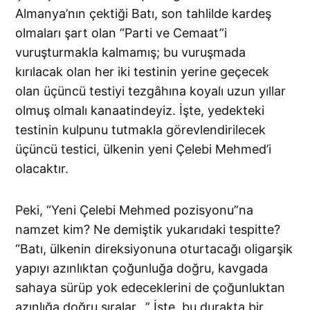
Almanya’nın çektiği Batı, son tahlilde kardeş
olmaları şart olan “Parti ve Cemaat”i
vuruşturmakla kalmamış; bu vuruşmada
kırılacak olan her iki testinin yerine geçecek
olan üçüncü testiyi tezgâhına koyalı uzun yıllar
olmuş olmalı kanaatindeyiz. İşte, yedekteki
testinin kulpunu tutmakla görevlendirilecek
üçüncü testici, ülkenin yeni Çelebi Mehmed’i
olacaktır.
Peki, “Yeni Çelebi Mehmed pozisyonu”na
namzet kim? Ne demiştik yukarıdaki tespitte?
“Batı, ülkenin direksiyonuna oturtacağı oligarşik
yapıyı azınlıktan çoğunluğa doğru, kavgada
sahaya sürüp yok edeceklerini de çoğunluktan
azınlığa doğru sıralar…” İşte, bu durakta bir