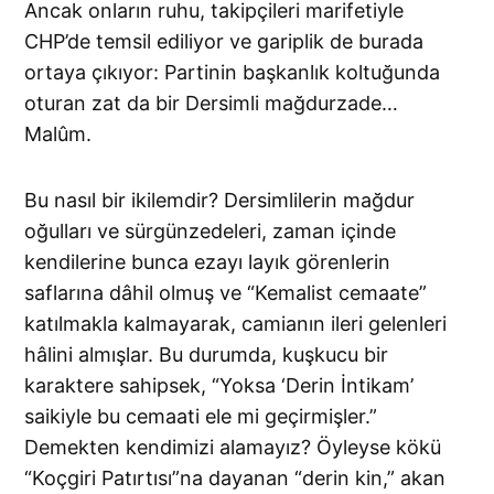
Ancak onların ruhu, takipçileri marifetiyle
CHP’de temsil ediliyor ve gariplik de burada
ortaya çıkıyor: Partinin başkanlık koltuğunda
oturan zat da bir Dersimli mağdurzade…
Malûm.
Bu nasıl bir ikilemdir? Dersimlilerin mağdur
oğulları ve sürgünzedeleri, zaman içinde
kendilerine bunca ezayı layık görenlerin
saflarına dâhil olmuş ve “Kemalist cemaate”
katılmakla kalmayarak, camianın ileri gelenleri
hâlini almışlar. Bu durumda, kuşkucu bir
karaktere sahipsek, “Yoksa ‘Derin İntikam’
saikiyle bu cemaati ele mi geçirmişler.”
Demekten kendimizi alamayız? Öyleyse kökü
“Koçgiri Patırtısı”na dayanan “derin kin,” akan