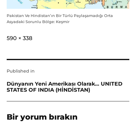
Pakistan Ve Hindistan’ın Bir Türlü Paylaşamadığı Orta
Asyadaki Sorunlu Bölge: Keşmir
Full
590 × 338
size
Yazı
Published in
gezinmesi
Dünyanın Yeni Amerikası Olarak… UNITED
STATES OF INDIA (HİNDİSTAN)
Bir yorum bırakın