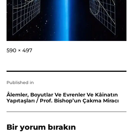
Full
590 × 497
size
Yazı
Published in
gezinmesi
Âlemler, Boyutlar Ve Evrenler Ve Kâinatın
Yapıtaşları / Prof. Bishop’un Çakma Miracı
Bir yorum bırakın