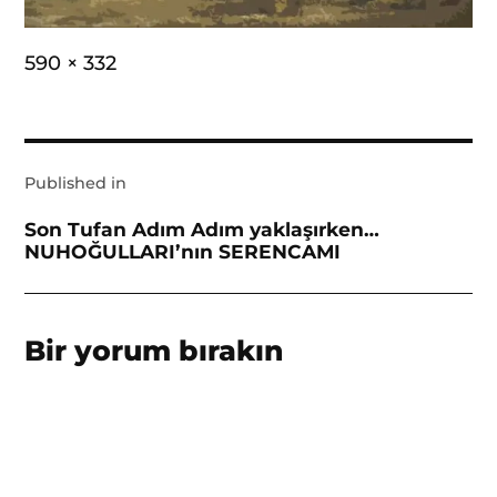
Full
590 × 332
size
Yazı
Published in
gezinmesi
Son Tufan Adım Adım yaklaşırken…
NUHOĞULLARI’nın SERENCAMI
Bir yorum bırakın