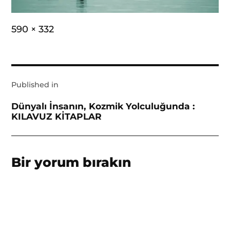
Full
590 × 332
size
Yazı
Published in
gezinmesi
Dünyalı İnsanın, Kozmik Yolculuğunda :
KILAVUZ KİTAPLAR
Bir yorum bırakın