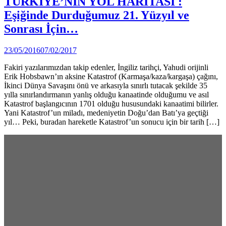
TÜRKİYE’NİN YOL HARİTASI :
in
Eşiğinde Durduğumuz 21. Yüzyıl ve
Sonrası İçin…
by
23/05/2016
07/02/2017
Ahmet
Fakiri yazılarımızdan takip edenler, İngiliz tarihçi, Yahudi orijinli
Yozgat
Erik Hobsbawn’ın aksine Katastrof (Karmaşa/kaza/kargaşa) çağını,
İkinci Dünya Savaşını önü ve arkasıyla sınırlı tutacak şekilde 35
yılla sınırlandırmanın yanlış olduğu kanaatinde olduğumu ve asıl
Katastrof başlangıcının 1701 olduğu hususundaki kanaatimi bilirler.
Yani Katastrof’un miladı, medeniyetin Doğu’dan Batı’ya geçtiği
yıl… Peki, buradan hareketle Katastrof’un sonucu için bir tarih […]