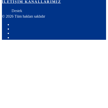
İLETIŞIM KANALLARIMIZ
Destek
© 2026 Tüm hakları saklıdır
Youtube
X:
Ahmet
Facebook
Yozgat
Instagram