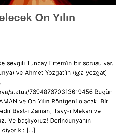
lecek On Yılın
evgili Tuncay Ertem’in bir sorusu var.
ya) ve Ahmet Yozgat’ın (@a_yozgat)
.
unya/status/769487670313619456 Bugün
AMAN ve On Yılın Röntgeni olacak. Bir
 Nedir Bast-ı Zaman, Tayy-i Mekan ve
ruz. Ve başlıyoruz! Derindunyanın
diyor ki: […]