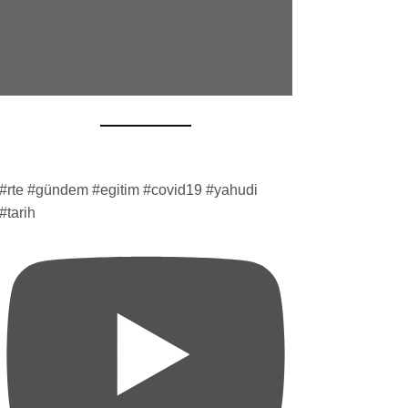
#rte #gündem #egitim #covid19 #yahudi
#tarih