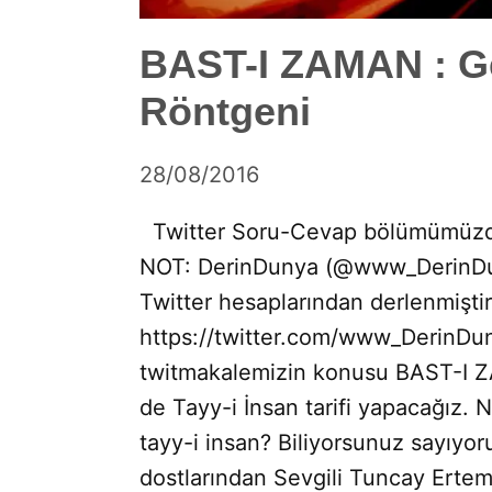
BAST-I ZAMAN : Ge
Röntgeni
by
28/08/2016
Ahmet
Twitter Soru-Cevap bölümümüzde s
Yozgat
NOT: DerinDunya (@www_DerinDun
Twitter hesaplarından derlenmiştir
https://twitter.com/www_DerinD
twitmakalemizin konusu BAST-I Z
de Tayy-i İnsan tarifi yapacağız.
tayy-i insan? Biliyorsunuz sayıyo
dostlarından Sevgili Tuncay Ertem 