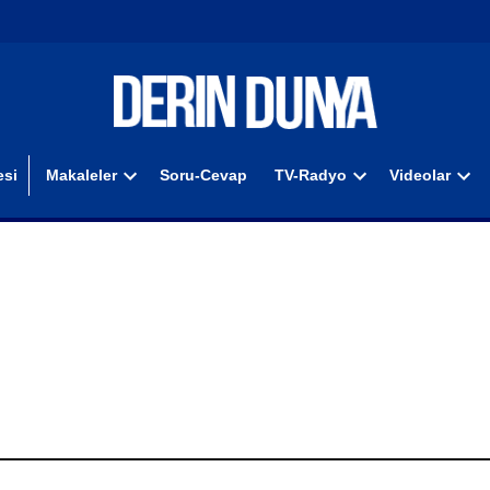
si
Makaleler
Soru-Cevap
TV-Radyo
Videolar
Open
Open
Ope
dropdown
dropdown
dro
menu
menu
men