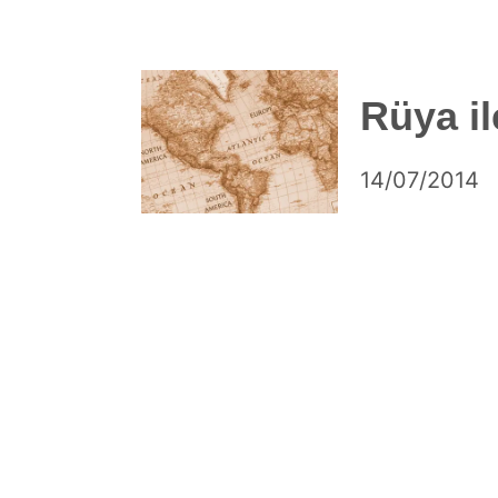
Rüya il
by
14/07/2014
Ahmet
Yozgat