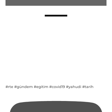
#rte #gündem #egitim #covid19 #yahudi #tarih