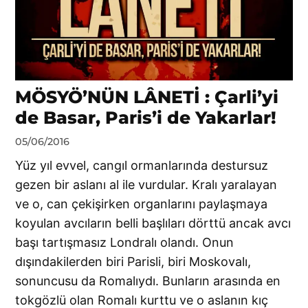
MÖSYÖ’NÜN LÂNETİ : Çarli’yi
de Basar, Paris’i de Yakarlar!
by
05/06/2016
Ahmet
Yüz yıl evvel, cangıl ormanlarında destursuz
Yozgat
gezen bir aslanı al ile vurdular. Kralı yaralayan
ve o, can çekişirken organlarını paylaşmaya
koyulan avcıların belli başlıları dörttü ancak avcı
başı tartışmasız Londralı olandı. Onun
dışındakilerden biri Parisli, biri Moskovalı,
sonuncusu da Romalıydı. Bunların arasında en
tokgözlü olan Romalı kurttu ve o aslanın kıç