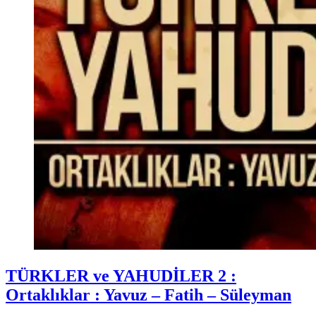
Posted
Osmanlı
TÜRKLER ve YAHUDİLER 2 :
in
(Video)
Ortaklıklar : Yavuz – Fatih – Süleyman