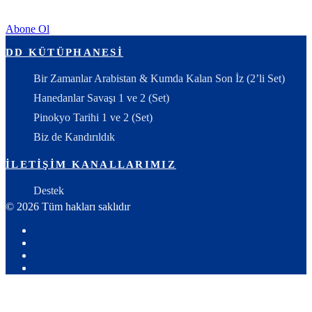
Abone Ol
DD KÜTÜPHANESI
Bir Zamanlar Arabistan & Kumda Kalan Son İz (2’li Set)
Hanedanlar Savaşı 1 ve 2 (Set)
Pinokyo Tarihi 1 ve 2 (Set)
Biz de Kandırıldık
İLETIŞIM KANALLARIMIZ
Destek
© 2026 Tüm hakları saklıdır
Youtube
X:
Ahmet
Facebook
Yozgat
Instagram