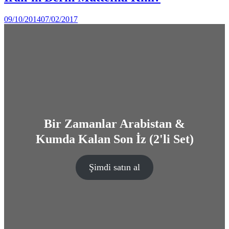
in
by
09/10/2014
07/02/2017
Ahmet
Yozgat
Bir Zamanlar Arabistan &
Kumda Kalan Son İz (2'li Set)
Şimdi satın al