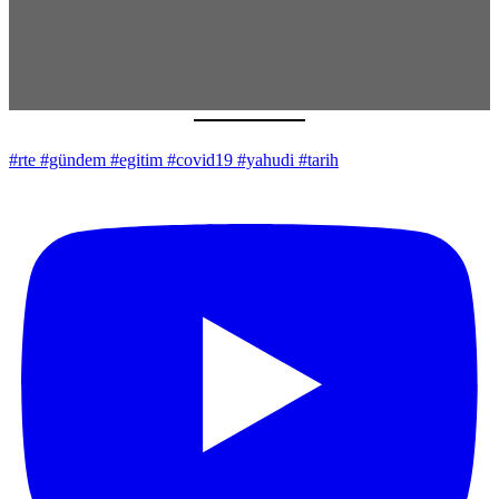
#rte #gündem #egitim #covid19 #yahudi #tarih