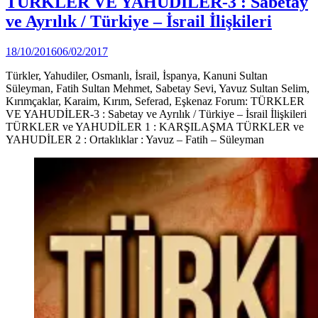
TÜRKLER VE YAHUDİLER-3 : Sabetay
in
(Video)
ve Ayrılık / Türkiye – İsrail İlişkileri
by
18/10/2016
06/02/2017
DerinDunya
Türkler, Yahudiler, Osmanlı, İsrail, İspanya, Kanuni Sultan
Süleyman, Fatih Sultan Mehmet, Sabetay Sevi, Yavuz Sultan Selim,
Kırımçaklar, Karaim, Kırım, Seferad, Eşkenaz Forum: TÜRKLER
VE YAHUDİLER-3 : Sabetay ve Ayrılık / Türkiye – İsrail İlişkileri
TÜRKLER ve YAHUDİLER 1 : KARŞILAŞMA TÜRKLER ve
YAHUDİLER 2 : Ortaklıklar : Yavuz – Fatih – Süleyman