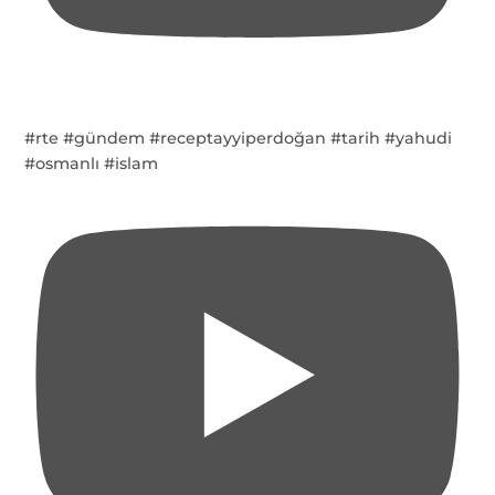
#rte #gündem #receptayyiperdoğan #tarih #yahudi
#osmanlı #islam