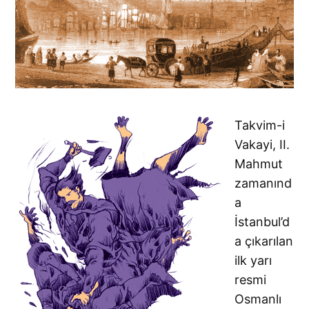
Takvim-i
Vakayi, II.
Mahmut
zamanınd
a
İstanbul’d
a çıkarılan
ilk yarı
resmi
Osmanlı