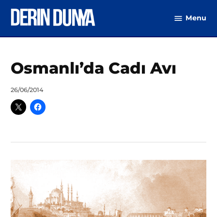
Skip
Menu
to
DerinDunya
content
Posted
Osmanlı’da Cadı Avı
Osmanlı
in
by
26/06/2014
DerinDunya