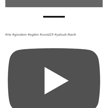
#rte #gündem #egitim #covid19 #yahudi #tarih