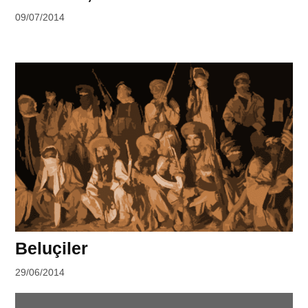
by
09/07/2014
Ahmet
Yozgat
Beluçiler
by
29/06/2014
Ahmet
Yozgat