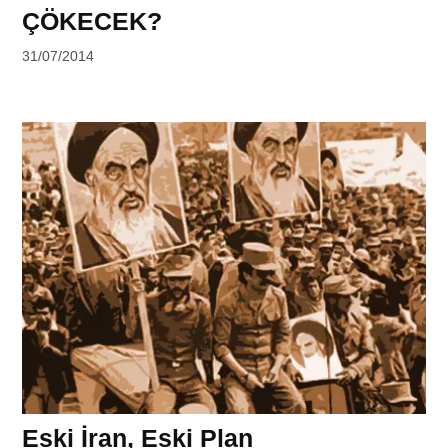
ÇÖKECEK?
by
31/07/2014
Ahmet
Yozgat
Eski İran, Eski Plan