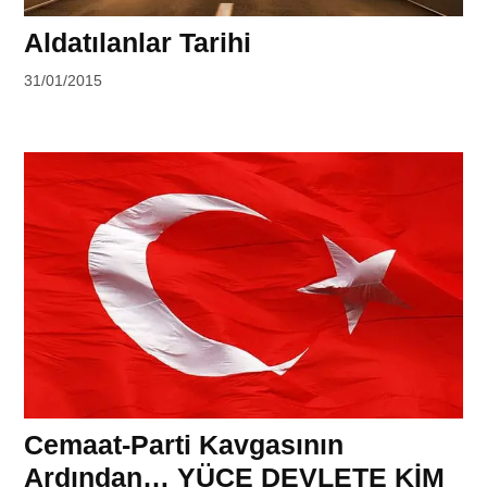
Aldatılanlar Tarihi
by
31/01/2015
Seydahmet
Karamağralı
Cemaat-Parti Kavgasının
Ardından… YÜCE DEVLETE KİM