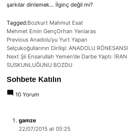
şarkılar dinlemek… İlginç değil mi?
Tagged:
Bozkurt Mahmut Esat
Mehmet Emin Genç
Orhan Yeniaras
Yazı
Previous
Anadolu’yu Yurt Yapan
gezinmesi
Selçukoğullarının Dirilişi: ANADOLU RÖNESANSI
Next
Şii Ensarullah Yemen’de Darbe Yaptı: İRAN
SUSKUNLUĞUNU BOZDU
Sohbete Katılın
10 Yorum
says:
gamze
22/07/2015 at 05:25