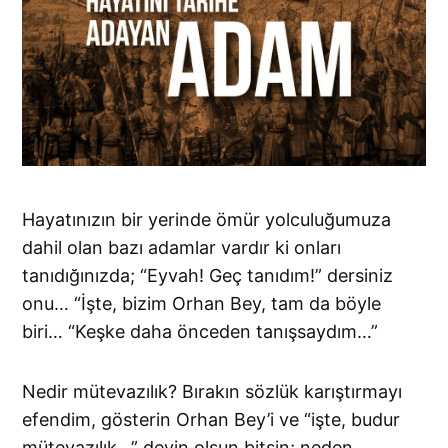
Hayatınızın bir yerinde ömür yolculuğumuza
dahil olan bazı adamlar vardır ki onları
tanıdığınızda; “Eyvah! Geç tanıdım!” dersiniz
onu… “İşte, bizim Orhan Bey, tam da böyle
biri… “Keşke daha önceden tanışsaydım…”
Nedir mütevazılık? Bırakın sözlük karıştırmayı
efendim, gösterin Orhan Bey’i ve “işte, budur
mütevazılık…” deyin olsun bitsin; neden