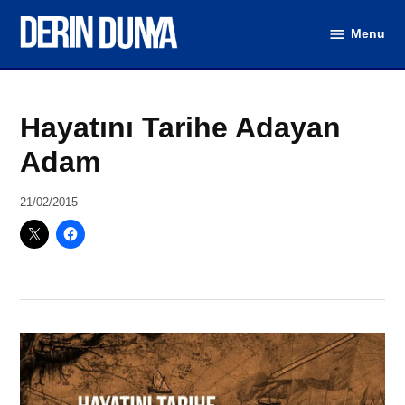
Skip
Menu
to
DerinDunya
content
Posted
Edebiyat-
Hayatını Tarihe Adayan
in
Sanat
Adam
by
21/02/2015
Seydahmet
Karamağralı