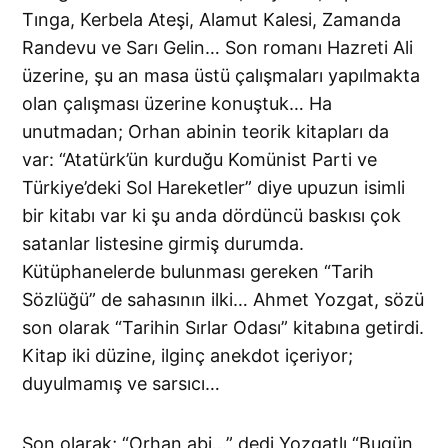
Tınga, Kerbela Ateşi, Alamut Kalesi, Zamanda
Randevu ve Sarı Gelin… Son romanı Hazreti Ali
üzerine, şu an masa üstü çalışmaları yapılmakta
olan çalışması üzerine konuştuk… Ha
unutmadan; Orhan abinin teorik kitapları da
var: “Atatürk’ün kurduğu Komünist Parti ve
Türkiye’deki Sol Hareketler” diye upuzun isimli
bir kitabı var ki şu anda dördüncü baskısı çok
satanlar listesine girmiş durumda.
Kütüphanelerde bulunması gereken “Tarih
Sözlüğü” de sahasının ilki… Ahmet Yozgat, sözü
son olarak “Tarihin Sırlar Odası” kitabına getirdi.
Kitap iki düzine, ilginç anekdot içeriyor;
duyulmamış ve sarsıcı…
Son olarak; “Orhan abi…” dedi Yozgatlı “Bugün,