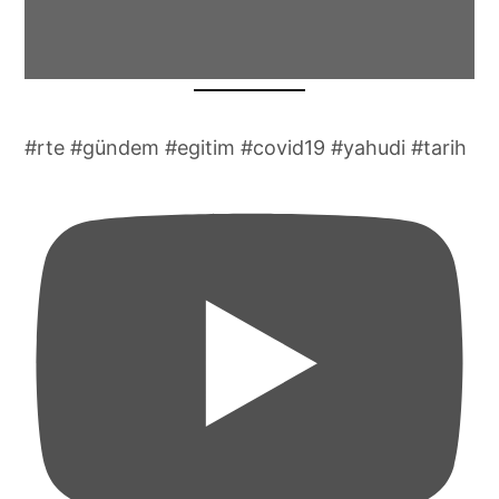
#rte #gündem #egitim #covid19 #yahudi #tarih