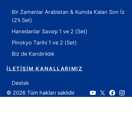
Bir Zamanlar Arabistan & Kumda Kalan Son İz
(2’li Set)
Hanedanlar Savaşı 1 ve 2 (Set)
Pinokyo Tarihi 1 ve 2 (Set)
Biz de Kandırıldık
İLETIŞIM KANALLARIMIZ
Destek
© 2026 Tüm hakları saklıdır
Youtube
X:
Faceboo
Inst
Ahmet
Yozgat