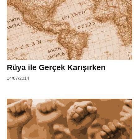
Rüya ile Gerçek Karışırken
by
14/07/2014
Ahmet
Yozgat