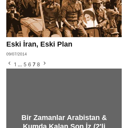
Eski İran, Eski Plan
by
09/07/2014
Ahmet
Yazı
1
…
5
6
7
8
Yozgat
sayfalaması
Bir Zamanlar Arabistan &
Kumda Kalan Son İz (2'li