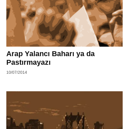
Arap Yalancı Baharı ya da
Pastırmayazı
by
10/07/2014
Ahmet
Yozgat