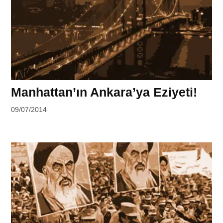
Manhattan’ın Ankara’ya Eziyeti!
by
09/07/2014
Ahmet
Yozgat