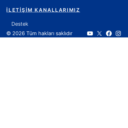
İLETIŞIM KANALLARIMIZ
Destek
© 2026 Tüm hakları saklıdır
Youtube
X:
Faceboo
Inst
Ahmet
Yozgat