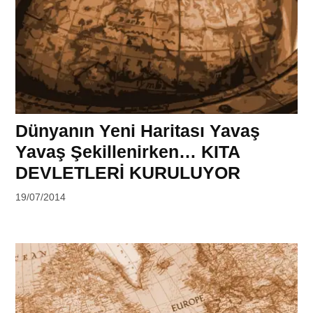
Dünyanın Yeni Haritası Yavaş
Yavaş Şekillenirken… KITA
DEVLETLERİ KURULUYOR
by
19/07/2014
Ahmet
Yozgat