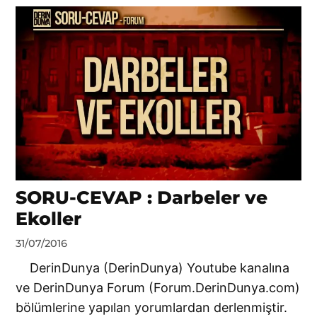
SORU-CEVAP : Darbeler ve
Ekoller
by
31/07/2016
Ahmet
DerinDunya (DerinDunya) Youtube kanalına
Yozgat
ve DerinDunya Forum (Forum.DerinDunya.com)
bölümlerine yapılan yorumlardan derlenmiştir.