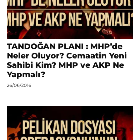
TANDOĞAN PLANI : MHP’de
Neler Oluyor? Cemaatin Yeni
Sahibi Kim? MHP ve AKP Ne
Yapmalı?
by
26/06/2016
DerinDunya