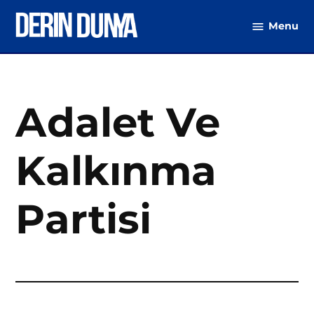
Skip
Menu
to
DerinDunya
content
Adalet Ve
Kalkınma
Partisi