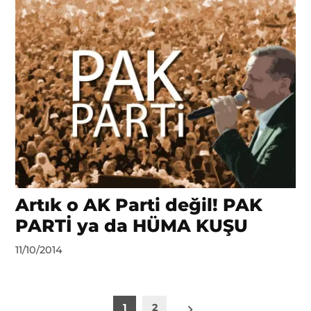
Artık o AK Parti değil! PAK
PARTİ ya da HÜMA KUŞU
by
11/10/2014
Seydahmet
Karamağralı
Yazı
1
2