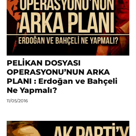
PELİKAN DOSYASI
OPERASYONU’NUN ARKA
PLANI : Erdoğan ve Bahçeli
Ne Yapmalı?
by
11/05/2016
DerinDunya