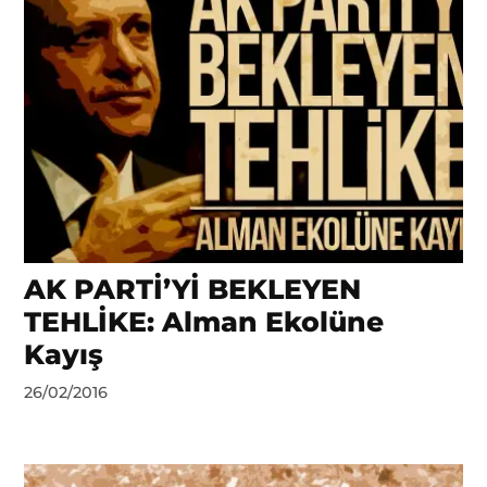
AK PARTİ’Yİ BEKLEYEN
TEHLİKE: Alman Ekolüne
Kayış
by
26/02/2016
DerinDunya