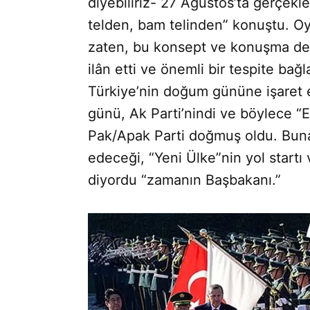
diyebiliriz- 27 Ağustos’ta gerçekle
telden, bam telinden” konuştu. Oysa
zaten, bu konsept ve konuşma de
ilân etti ve önemli bir tespite ba
Türkiye’nin doğum gününe işaret e
günü, Ak Parti’nindi ve böylece “E
Pak/Apak Parti doğmuş oldu. Buna 
edeceği, “Yeni Ülke”nin yol startı
diyordu “zamanın Başbakanı.”