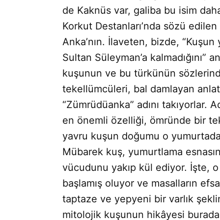
de Kaknüs var, galiba bu isim daha
Korkut Destanları’nda sözü edilen T
Anka’nın. İlaveten, bizde, “Kuşun
Sultan Süleyman’a kalmadığını” an
kuşunun ve bu türkünün sözlerind
tekellümcüleri, bal damlayan anla
“Zümrüdüanka” adını takıyorlar. A
en önemli özelliği, ömründe bir t
yavru kuşun doğumu o yumurtada
Mübarek kuş, yumurtlama esnasında
vücudunu yakıp kül ediyor. İşte,
başlamış oluyor ve masalların efs
taptaze ve yepyeni bir varlık şekl
mitolojik kuşunun hikâyesi burada