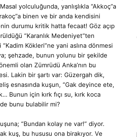
: Masal yolculuğunda, yanlışlıkla “Akkoç”a
rakoç”a binen ve bir anda kendisini
in durumu kritik hatta fecaat! Göz açıp
ürüldüğü “Karanlık Medeniyet”ten
i “Kadim Kökleri”ne yani aslına dönmesi
ya; şehzade, bunun yolunu bir şekilde
, önemli olan Zümrüdü Anka’nın bu
si. Lakin bir şartı var: Güzergah dik,
eliş esnasında kuşun, “Gak deyince ete,
… Bunun için kırk fıçı su, kırk koca
de bunu bulabilir mi?
kuşuna; “Bundan kolay ne var!” diyor.
ak kuş, bu hususu ona birakıyor. Ve