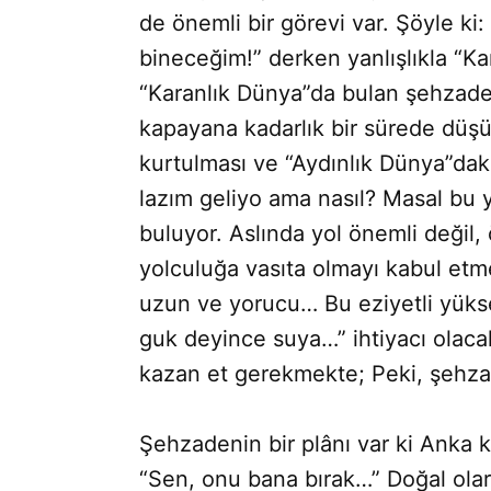
de önemli bir görevi var. Şöyle ki
bineceğim!” derken yanlışlıkla “Ka
“Karanlık Dünya”da bulan şehzaden
kapayana kadarlık bir sürede düş
kurtulması ve “Aydınlık Dünya”dak
lazım geliyo ama nasıl? Masal bu 
buluyor. Aslında yol önemli değil
yolculuğa vasıta olmayı kabul etme
uzun ve yorucu… Bu eziyetli yüks
guk deyince suya…” ihtiyacı olacak
kazan et gerekmekte; Peki, şehza
Şehzadenin bir plânı var ki Anka 
“Sen, onu bana bırak…” Doğal olar