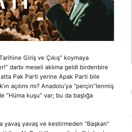
 Tarihine Giriş ve Çıkış” koymaya
r!” darbı meseli aklıma geldi birdenbire
Hatta Pak Parti yerine Apak Parti bile
ak’ın açılımı mı? Anadolu’ya “perçin”lenmiş
r de “Hüma kuşu” var; bu da başlığa
da yavaş yavaş ve kestirmeden “Başkan”