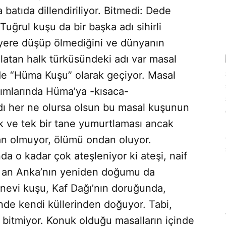
 batıda dillendiriliyor. Bitmedi: Dede
uğrul kuşu da bir başka adı sihirli
 yere düşüp ölmediğini ve dünyanın
latan halk türküsündeki adı var masal
e “Hüma Kuşu” olarak geçiyor. Masal
tımlarında Hüma’ya -kısaca-
dı her ne olursa olsun bu masal kuşunun
ek ve tek bir tane yumurtlaması ancak
n olmuyor, ölümü ondan oluyor.
 o kadar çok ateşleniyor ki ateşi, naif
 o an Anka’nın yeniden doğumu da
anevi kuşu, Kaf Dağı’nın doruğunda,
inde kendi küllerinden doğuyor. Tabi,
 bitmiyor. Konuk olduğu masalların içinde