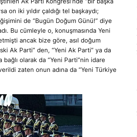
ştirilen Ak Parti Kongresi’nde “bir başka
 on iki yıldır çaldığı tel başkaydı;
ğişimini de “Bugün Doğum Günü!” diye
ğladı. Bu cümleyle o, konuşmasında Yeni
tmişti ancak bize göre, asıl doğum
ski Ak Parti” den, “Yeni Ak Parti” ya da
bağlı olarak da “Yeni Parti”nin idare
 verildi zaten onun adına da “Yeni Türkiye