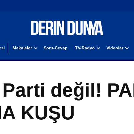
si
Makaleler
Soru-Cevap
TV-Radyo
Videolar
Open
Open
Ope
dropdown
dropdown
dro
menu
menu
men
 Parti değil! P
MA KUŞU