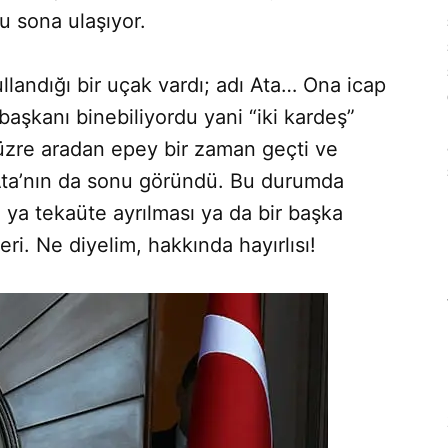
u sona ulaşıyor.
ullandığı bir uçak vardı; adı Ata… Ona icap
şkanı binebiliyordu yani “iki kardeş”
 üzre aradan epey bir zaman geçti ve
 Ata’nın da sonu göründü. Bu durumda
 ya tekaüte ayrılması ya da bir başka
ri. Ne diyelim, hakkında hayırlısı!