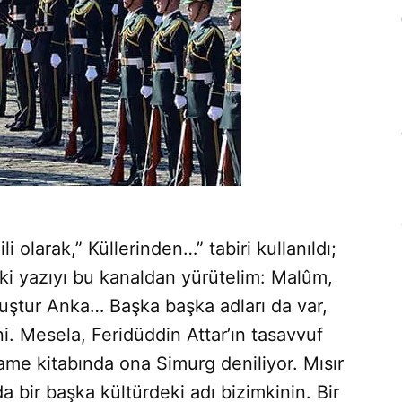
 olarak,” Küllerinden…” tabiri kullanıldı;
ki yazıyı bu kanaldan yürütelim: Malûm,
uştur Anka… Başka başka adları da var,
i. Mesela, Feridüddin Attar’ın tasavvuf
ame kitabında ona Simurg deniliyor. Mısır
da bir başka kültürdeki adı bizimkinin. Bir