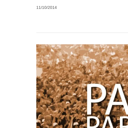
by
11/10/2014
Seydahmet
Karamağralı